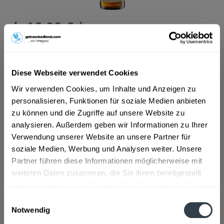
ab 16,99 € *
Inhalt:
7.92 Liter (2,15 € * / 1 Liter)
inkl. MwSt.
ggf. zzgl. Erschwerniszuschlag
Vorrätig
MEHRWEG
Diese Webseite verwendet Cookies
+3,42 € Pfand
Wir verwenden Cookies, um Inhalte und Anzeigen zu
personalisieren, Funktionen für soziale Medien anbieten
In den
Warenkorb
zu können und die Zugriffe auf unsere Website zu
analysieren. Außerdem geben wir Informationen zu Ihrer
Verwendung unserer Website an unsere Partner für
Artikel-Nr.:
21057
soziale Medien, Werbung und Analysen weiter. Unsere
Verfügbar in:
Partner führen diese Informationen möglicherweise mit
Beschreibung
weiteren Daten zusammen, die Sie ihnen bereitgestellt
mehr
haben oder die sie im Rahmen Ihrer Nutzung der Dienste
gesammelt haben.
"ABK Aktien Fendt Ernte-Gold 24 x 0,33l"
Einwilligungsauswahl
Notwendig
Datenschutzbestimmungen