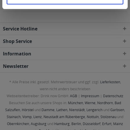
Gebieten geliefert
Service Hotline
Shop Service
Information
Newsletter
* Alle Preise inkl. gesetzl. Mehrwertsteuer und ggf. zzgl.
Lieferkosten
,
wenn nicht anders beschrieben
Webseitenbetreiber: Drink now GmbH:
AGB
|
Impressum
|
Datenschutz
Besuchen Sie auch unsere Shops in:
München
,
Werne
,
Nordhorn
,
Bad
Salzuflen
,
Hörstel
und
Damme
,
Lathen
,
Nienstädt
,
Lengerich
und
Garbsen
,
Stainach
,
Vomp
,
Lienz
,
Neustadt am Rübenberge
,
Nottuln
,
Stolzenau
und
Obernkirchen
,
Augsburg
und
Hamburg
,
Berlin
,
Düsseldorf
,
Erfurt
,
Mainz