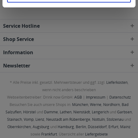
Gebieten geliefert
Service Hotline
Shop Service
Information
Newsletter
* Alle Preise inkl. gesetzl. Mehrwertsteuer und ggf. zzgl.
Lieferkosten
,
wenn nicht anders beschrieben
Webseitenbetreiber: Drink now GmbH:
AGB
|
Impressum
|
Datenschutz
Besuchen Sie auch unsere Shops in:
München
,
Werne
,
Nordhorn
,
Bad
Salzuflen
,
Hörstel
und
Damme
,
Lathen
,
Nienstädt
,
Lengerich
und
Garbsen
,
Stainach
,
Vomp
,
Lienz
,
Neustadt am Rübenberge
,
Nottuln
,
Stolzenau
und
Obernkirchen
,
Augsburg
und
Hamburg
,
Berlin
,
Düsseldorf
,
Erfurt
,
Mainz
sowie
Frankfurt
. Übersicht aller
Liefergebiete