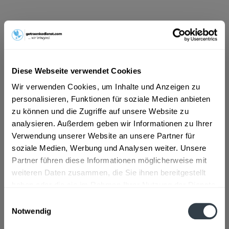
ab 101,01 € *
Inhalt:
10 Liter (10,10 € * / 1 Liter)
inkl. MwSt.
ggf. zzgl. Erschwerniszuschlag
Vorrätig
Diese Webseite verwendet Cookies
MEHRWEG
Wir verwenden Cookies, um Inhalte und Anzeigen zu
+3,10 € Pfand
personalisieren, Funktionen für soziale Medien anbieten
zu können und die Zugriffe auf unsere Website zu
In den
Warenkorb
analysieren. Außerdem geben wir Informationen zu Ihrer
Verwendung unserer Website an unsere Partner für
Artikel-Nr.:
31574
soziale Medien, Werbung und Analysen weiter. Unsere
Verfügbar in:
Partner führen diese Informationen möglicherweise mit
weiteren Daten zusammen, die Sie ihnen bereitgestellt
Beschreibung
mehr
haben oder die sie im Rahmen Ihrer Nutzung der Dienste
gesammelt haben.
Einwilligungsauswahl
"Postbrauerei Allgäu Landbier 20 x 0,5l"
Notwendig
Flaschengröße:
0,5 l
Datenschutzbestimmungen