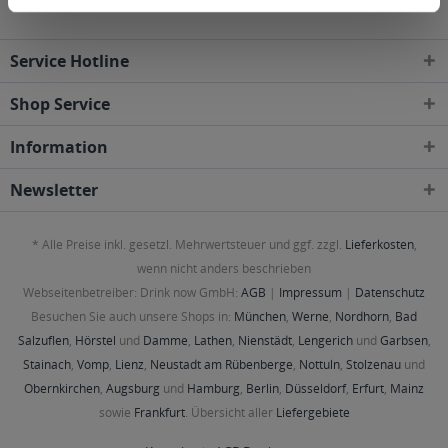
Service Hotline
Shop Service
Information
Newsletter
* Alle Preise inkl. gesetzl. Mehrwertsteuer und ggf. zzgl.
Lieferkosten
,
wenn nicht anders beschrieben
Webseitenbetreiber: Drink now GmbH:
AGB
|
Impressum
|
Datenschutz
Besuchen Sie auch unsere Shops in:
München
,
Werne
,
Nordhorn
,
Bad
Salzuflen
,
Hörstel
und
Damme
,
Lathen
,
Nienstädt
,
Lengerich
und
Garbsen
,
Stainach
,
Vomp
,
Lienz
,
Neustadt am Rübenberge
,
Nottuln
,
Stolzenau
und
Obernkirchen
,
Augsburg
und
Hamburg
,
Berlin
,
Düsseldorf
,
Erfurt
,
Mainz
sowie
Frankfurt
. Übersicht aller
Liefergebiete