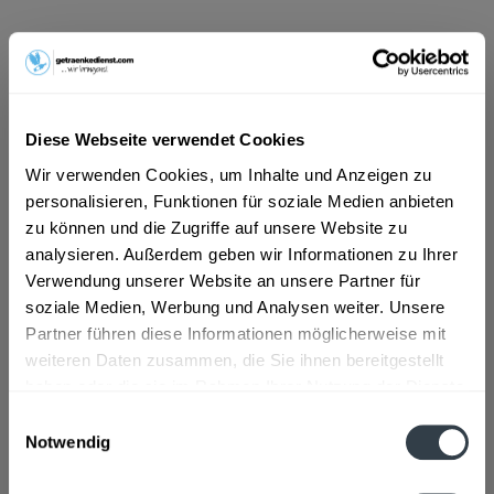
ab 21,59 € *
Inhalt:
10 Liter (2,16 € * / 1 Liter)
inkl. MwSt.
ggf. zzgl. Erschwerniszuschlag
Vorrätig
Diese Webseite verwendet Cookies
MEHRWEG
Wir verwenden Cookies, um Inhalte und Anzeigen zu
+4,50 € Pfand
personalisieren, Funktionen für soziale Medien anbieten
zu können und die Zugriffe auf unsere Website zu
In den
Warenkorb
analysieren. Außerdem geben wir Informationen zu Ihrer
Verwendung unserer Website an unsere Partner für
Artikel-Nr.:
21203
soziale Medien, Werbung und Analysen weiter. Unsere
Verfügbar in:
Partner führen diese Informationen möglicherweise mit
weiteren Daten zusammen, die Sie ihnen bereitgestellt
Beschreibung
haben oder die sie im Rahmen Ihrer Nutzung der Dienste
mehr
gesammelt haben.
Einwilligungsauswahl
"Adlerkönig Urtyp Bügelflasche 20 x 0,5l"
Notwendig
Datenschutzbestimmungen