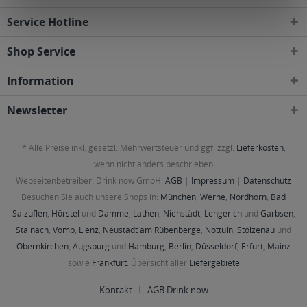
Service Hotline
Shop Service
Information
Newsletter
* Alle Preise inkl. gesetzl. Mehrwertsteuer und ggf. zzgl.
Lieferkosten
,
wenn nicht anders beschrieben
Webseitenbetreiber: Drink now GmbH:
AGB
|
Impressum
|
Datenschutz
Besuchen Sie auch unsere Shops in:
München
,
Werne
,
Nordhorn
,
Bad
Salzuflen
,
Hörstel
und
Damme
,
Lathen
,
Nienstädt
,
Lengerich
und
Garbsen
,
Stainach
,
Vomp
,
Lienz
,
Neustadt am Rübenberge
,
Nottuln
,
Stolzenau
und
Obernkirchen
,
Augsburg
und
Hamburg
,
Berlin
,
Düsseldorf
,
Erfurt
,
Mainz
sowie
Frankfurt
. Übersicht aller
Liefergebiete
Kontakt
AGB Drink now