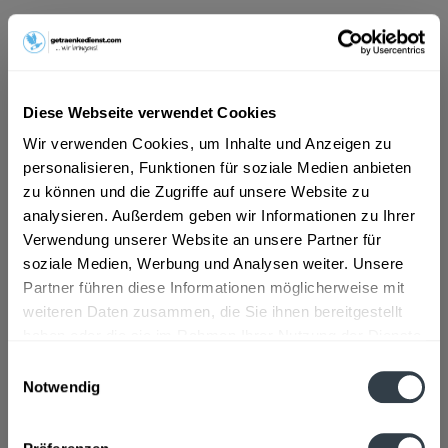
ab 14,39 € *
Inhalt:
10 Liter (1,44 € * / 1 Liter)
inkl. MwSt.
ggf. zzgl. Erschwerniszuschlag
Diese Webseite verwendet Cookies
Vorrätig
MEHRWEG
Wir verwenden Cookies, um Inhalte und Anzeigen zu
personalisieren, Funktionen für soziale Medien anbieten
+3,10 € Pfand
zu können und die Zugriffe auf unsere Website zu
analysieren. Außerdem geben wir Informationen zu Ihrer
In den
Warenkorb
Verwendung unserer Website an unsere Partner für
soziale Medien, Werbung und Analysen weiter. Unsere
Artikel-Nr.:
28472
Partner führen diese Informationen möglicherweise mit
Verfügbar in:
weiteren Daten zusammen, die Sie ihnen bereitgestellt
haben oder die sie im Rahmen Ihrer Nutzung der Dienste
Beschreibung
gesammelt haben.
Einwilligungsauswahl
mehr
Notwendig
Datenschutzbestimmungen
Zutaten und Allergene