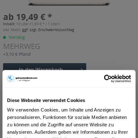
ab 19,49 € *
Inhalt:
10 Liter (1,95 € * / 1 Liter)
inkl. MwSt.
ggf. zzgl. Erschwerniszuschlag
Vorrätig
MEHRWEG
+3,10 € Pfand
In den
Warenkorb
Artikel-Nr.:
23037
Verfügbar in:
Diese Webseite verwendet Cookies
Beschreibung
Wir verwenden Cookies, um Inhalte und Anzeigen zu
mehr
personalisieren, Funktionen für soziale Medien anbieten
"Bischoff Alkoholfrei 20 x 0,5l"
zu können und die Zugriffe auf unsere Website zu
analysieren. Außerdem geben wir Informationen zu Ihrer