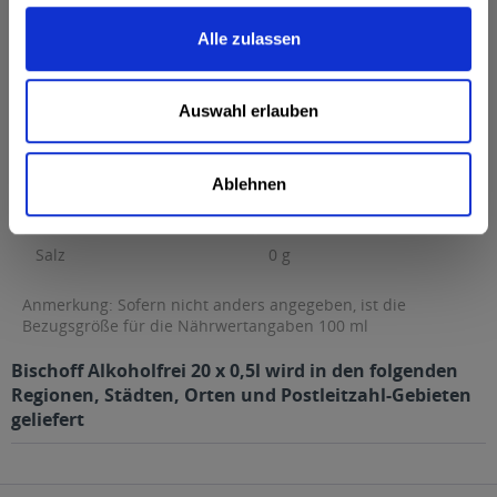
g Kohlenhydrate...
mehr
Alle zulassen
Brennwert
23 kcal / 98 kJ
Fett
0 g
Auswahl erlauben
davon gesättigte Fettsäuren
0 g
Kohlenhydrate
2,5 g
davon Zucker
2,5 g
Ablehnen
Eiweiß
0 g
Salz
0 g
Anmerkung: Sofern nicht anders angegeben, ist die
Bezugsgröße für die Nährwertangaben 100 ml
Bischoff Alkoholfrei 20 x 0,5l wird in den folgenden
Regionen, Städten, Orten und Postleitzahl-Gebieten
geliefert