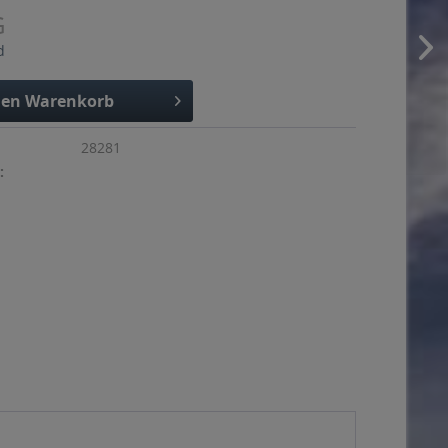
G
d
den
Warenkorb
28281
: