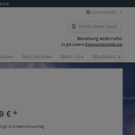
nahme
Service/Hilfe
Wähle Deine Stadt!
Bestellung widerrufen
Es gilt unsere
Datenschutzerklärung
nativen
Bio-Getränke
Milch | Eis
Mischkästen
Ha

9 € *
 zzgl. Erschwerniszuschlag