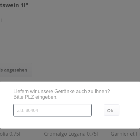
tswein 1l"
 l
ls angesehen
olia 0,75l
Cromalgo Lugana 0,75l
Garnier et Fi