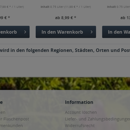
(7,99 € * / 1 Liter)
Inhalt
0.75 Liter
(11,99 € * / 1 Liter)
Inhalt
0.75 Lite
99 € *
ab 8,99 € *
ab 1
enkorb
In den
Warenkorb
In den
Wa
wird in den folgenden Regionen, Städten, Orten und Postl
ce
Information
hen
Account löschen
ur Flaschenpost
Liefer- und Zahlungsbedingunge
irmenkunden
Widerrufsrecht