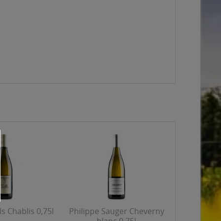
ls Chablis 0,75l
Philippe Sauger Cheverny