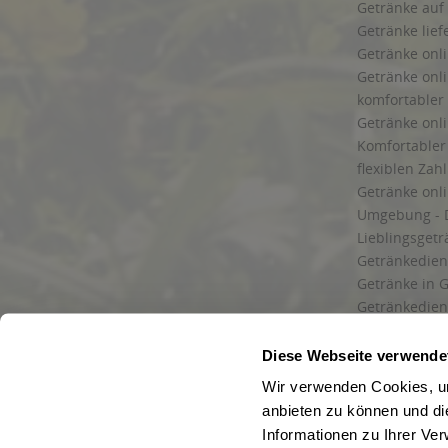
Getränke auf
Getränke lief
Getränke onli
Getränke onli
komfortabler 
Getränke onli
Komfortabler 
flexiblen Zah
Getränke onl
Umgebung - 
Lieblingsget
Getränkediens
Getränke in G
Getränkedien
zuverlässige
und Umgebu
Diese Webseite verwende
Getränkeliefe
Wir verwenden Cookies, um
Liefergebiet
anbieten zu können und di
Lieferservice
Informationen zu Ihrer Ve
Wir liefern G