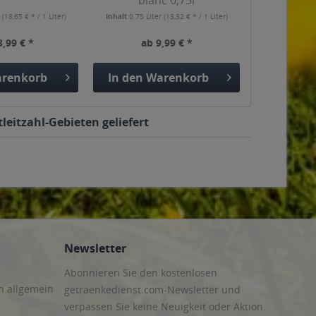
blanc 0,75l
r
(18,65 € * / 1 Liter)
Inhalt
0.75 Liter
(13,32 € * / 1 Liter)
3,99 € *
ab 9,99 € *
renkorb
In den
Warenkorb
eitzahl-Gebieten geliefert
Newsletter
Abonnieren Sie den kostenlosen
n allgemein
getraenkedienst.com-Newsletter und
verpassen Sie keine Neuigkeit oder Aktion.