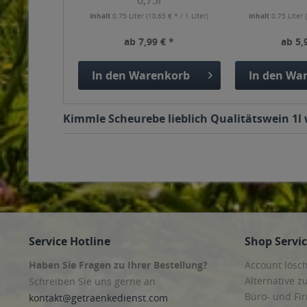
0,75l
Inhalt
0.75 Liter
(10,65 € * / 1 Liter)
Inhalt
0.75 Liter
ab 7,99 € *
ab 5,
In den
Warenkorb
In den
War
Kimmle Scheurebe lieblich Qualitätswein 1l 
Service Hotline
Shop Servi
Haben Sie Fragen zu Ihrer Bestellung?
Account lösc
Alternative z
Schreiben Sie uns gerne an
Büro- und F
kontakt@getraenkedienst.com