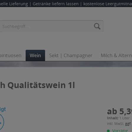
elle Lieferung |
Getränke liefern lassen
| kostenlose Leergutmit
pirituosen
Wein
Sekt | Champagner
Milch & Alter
h Qualitätswein 1l
ab 5,3
Inhalt:
1 Liter
inkl. MwSt.
ggf.
Vorrätig