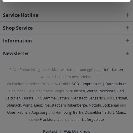
Service Hotline
Shop Service
Information
Newsletter
* Alle Preise inkl. gesetzl. Mehrwertsteuer und ggf. zzgl.
Lieferkosten
,
wenn nicht anders beschrieben
Webseitenbetreiber: Drink now GmbH:
AGB
|
Impressum
|
Datenschutz
Besuchen Sie auch unsere Shops in:
München
,
Werne
,
Nordhorn
,
Bad
Salzuflen
,
Hörstel
und
Damme
,
Lathen
,
Nienstädt
,
Lengerich
und
Garbsen
,
Stainach
,
Vomp
,
Lienz
,
Neustadt am Rübenberge
,
Nottuln
,
Stolzenau
und
Obernkirchen
,
Augsburg
und
Hamburg
,
Berlin
,
Düsseldorf
,
Erfurt
,
Mainz
sowie
Frankfurt
. Übersicht aller
Liefergebiete
Kontakt
AGB Drink now