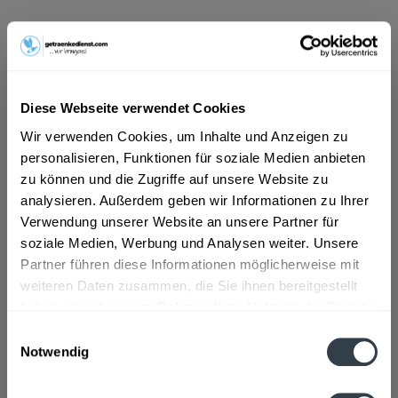
ab 4,89 € *
Inhalt:
1.98 Liter (2,47 € * / 1 Liter)
inkl. MwSt.
ggf. zzgl. Erschwerniszuschlag
Vorrätig
Diese Webseite verwendet Cookies
MEHRWEG
Wir verwenden Cookies, um Inhalte und Anzeigen zu
+0,48 € Pfand
personalisieren, Funktionen für soziale Medien anbieten
zu können und die Zugriffe auf unsere Website zu
In den
Warenkorb
analysieren. Außerdem geben wir Informationen zu Ihrer
Verwendung unserer Website an unsere Partner für
soziale Medien, Werbung und Analysen weiter. Unsere
Artikel-Nr.:
23110
Partner führen diese Informationen möglicherweise mit
Verfügbar in:
weiteren Daten zusammen, die Sie ihnen bereitgestellt
haben oder die sie im Rahmen Ihrer Nutzung der Dienste
Beschreibung
gesammelt haben.
Einwilligungsauswahl
mehr
Notwendig
Datenschutzbestimmungen
Zutaten und Allergene