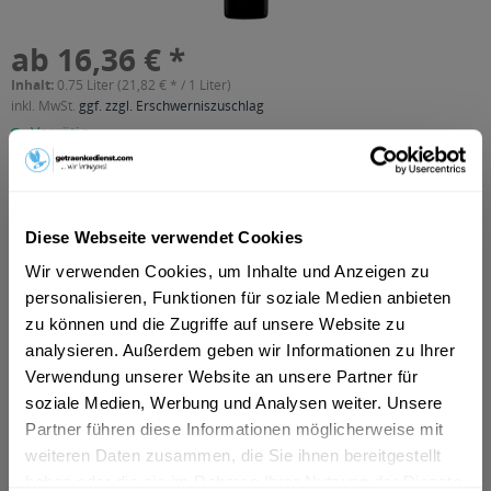
ab 16,36 € *
Inhalt:
0.75 Liter (21,82 € * / 1 Liter)
inkl. MwSt.
ggf. zzgl. Erschwerniszuschlag
Vorrätig
In den
Warenkorb
Diese Webseite verwendet Cookies
Artikel-Nr.:
38297
Wir verwenden Cookies, um Inhalte und Anzeigen zu
Verfügbar in:
Astenberg, Bradl, Dikat, Ehrenstall, Erlach, Rofansiedlung,
personalisieren, Funktionen für soziale Medien anbieten
Tiergarten, Wiesing
,
Brixlegg, Mehrn, Zimmermoos
,
Bruck am
zu können und die Zugriffe auf unsere Website zu
Ziller, Bruckerberg, Imming, Reith im Alpbachtal
,
Buch
,
Fiecht,
analysieren. Außerdem geben wir Informationen zu Ihrer
Vomp, Vomperbach, Vomperberg
,
Fischl, Jenbach, Strass im
Zillertal, Tratzberg
,
Fritzens
,
Fügen, Gagering, Kapfing,
Verwendung unserer Website an unsere Partner für
Kleinboden, Schlitters
,
Hygna, Reith im Alpbachtal, Scheffach
,
soziale Medien, Werbung und Analysen weiter. Unsere
Kolsass
,
Kolsassberg
,
Mariatal, Voldöpp
,
Münster
,
Pill
,
Partner führen diese Informationen möglicherweise mit
Schlagturn, Stans
,
Schlitters
,
Schlitters, Strass im Zillertal
,
weiteren Daten zusammen, die Sie ihnen bereitgestellt
Schwaz
,
Wattens
,
Weer
haben oder die sie im Rahmen Ihrer Nutzung der Dienste