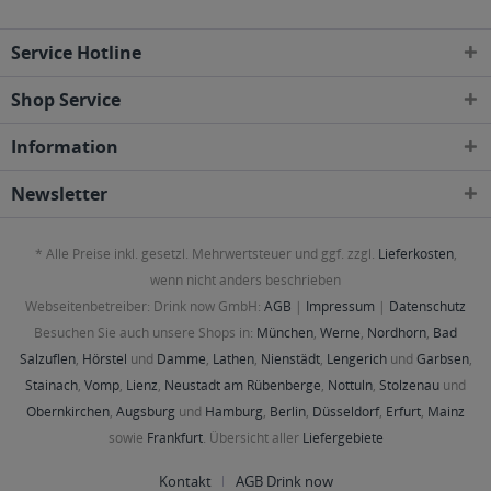
Service Hotline
Shop Service
Information
Newsletter
* Alle Preise inkl. gesetzl. Mehrwertsteuer und ggf. zzgl.
Lieferkosten
,
wenn nicht anders beschrieben
Webseitenbetreiber: Drink now GmbH:
AGB
|
Impressum
|
Datenschutz
Besuchen Sie auch unsere Shops in:
München
,
Werne
,
Nordhorn
,
Bad
Salzuflen
,
Hörstel
und
Damme
,
Lathen
,
Nienstädt
,
Lengerich
und
Garbsen
,
Stainach
,
Vomp
,
Lienz
,
Neustadt am Rübenberge
,
Nottuln
,
Stolzenau
und
Obernkirchen
,
Augsburg
und
Hamburg
,
Berlin
,
Düsseldorf
,
Erfurt
,
Mainz
sowie
Frankfurt
. Übersicht aller
Liefergebiete
Kontakt
AGB Drink now