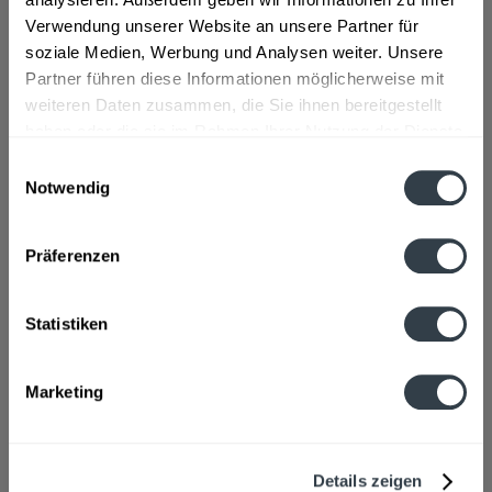
Flaschengröße:
0,2 - 0,33 l
Verwendung unserer Website an unsere Partner für
Fragen zum Artikel?
soziale Medien, Werbung und Analysen weiter. Unsere
Weitere Artikel von Gründels
Partner führen diese Informationen möglicherweise mit
Zutaten und Allergene
weiteren Daten zusammen, die Sie ihnen bereitgestellt
Wasser, GERSTENMALZ, Glucose-Fruktose-Sirup (Glucose
haben oder die sie im Rahmen Ihrer Nutzung der Dienste
3,42%), Kohlensäure, Hopfenextrakt
mehr
gesammelt haben.
Einwilligungsauswahl
Wasser, GERSTENMALZ, Glucose-Fruktose-Sirup (Glucose
Notwendig
3,42%), Kohlensäure, Hopfenextrakt
Datenschutzbestimmungen
Anmerkung: Sofern Allergene vorhanden sind, sind diese
mittels Großbuchstaben besonders hervorgehoben
Präferenzen
Hersteller
Karlsberg Brauerei GmbH, Karlsbergstraße 62, 66424 Homburg
Statistiken
mehr
Karlsberg Brauerei GmbH, Karlsbergstraße 62, 66424
Homburg
Marketing
Alkoholgehalt
0,3% vol
mehr
0,3% vol
Details zeigen