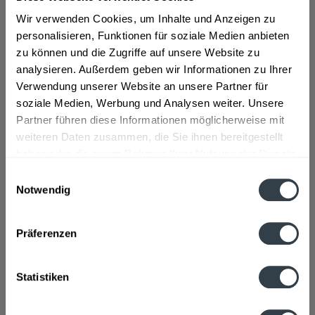
"Schon gewusst, dass die Grapefruit auch Paradiesapfel
genannt wird? Nein? Ist doch klar, warum sie so heißt: Sie
Wir verwenden Cookies, um Inhalte und Anzeigen zu
schmeckt einfach paradiesisch. Genau diesen fruchtig-
personalisieren, Funktionen für soziale Medien anbieten
herben Paradiesgeschmack", so der Hersteller.
zu können und die Zugriffe auf unsere Website zu
analysieren. Außerdem geben wir Informationen zu Ihrer
Geschmacksrichtung:
Grapefruit
Verwendung unserer Website an unsere Partner für
soziale Medien, Werbung und Analysen weiter. Unsere
Material:
PET - Mehrweg
Partner führen diese Informationen möglicherweise mit
Flaschengröße:
1 - 1,5 l
weiteren Daten zusammen, die Sie ihnen bereitgestellt
Fragen zum Artikel?
haben oder die sie im Rahmen Ihrer Nutzung der Dienste
Weitere Artikel von Gerri
gesammelt haben.
Einwilligungsauswahl
Zutaten und Allergene
Notwendig
Natürliches Mineralwasser, Pink Grapefruitsaft aus Pink
Datenschutzbestimmungen
Grapefruitsaftkonzentrat, Zitronensaft...
mehr
Präferenzen
Natürliches Mineralwasser, Pink Grapefruitsaft aus Pink
Grapefruitsaftkonzentrat, Zitronensaft aus
Zitronensaftkonzentrat, Kohlensäure Säuerungsmittel
Citronensäure Mehrfruchtsaftkonzentrat, konzentrierter
Statistiken
Orangenextrakt, natürliches Zitrusaroma mit anderen
natürlichen Aromen, Süßungsmittel Cyclamat, Acesulfam K
und Saccharin, Vitamin C, Antioxidationsmittel