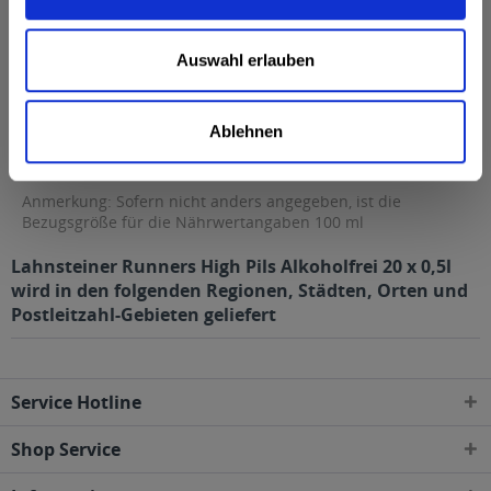
davon gesättigte Fettsäuren
0,01 g
Kohlenhydrate
0,2 g
Auswahl erlauben
davon Zucker
0,2 g
Eiweiß
0 g
Ablehnen
Salz
0 g
Anmerkung: Sofern nicht anders angegeben, ist die
Bezugsgröße für die Nährwertangaben 100 ml
Lahnsteiner Runners High Pils Alkoholfrei 20 x 0,5l
wird in den folgenden Regionen, Städten, Orten und
Postleitzahl-Gebieten geliefert
Service Hotline
Shop Service