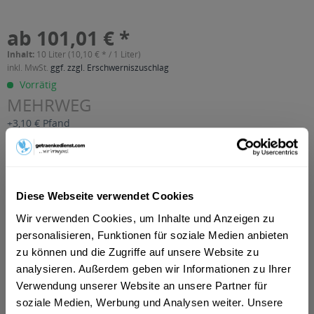
ab 101,01 € *
Inhalt:
10 Liter (10,10 € * / 1 Liter)
inkl. MwSt.
ggf. zzgl. Erschwerniszuschlag
Vorrätig
MEHRWEG
+3,10 € Pfand
In den
Warenkorb
Artikel-Nr.:
29008
Diese Webseite verwendet Cookies
Verfügbar in:
Wir verwenden Cookies, um Inhalte und Anzeigen zu
personalisieren, Funktionen für soziale Medien anbieten
Beschreibung
mehr
zu können und die Zugriffe auf unsere Website zu
analysieren. Außerdem geben wir Informationen zu Ihrer
"Lahnsteiner Runners High Pils Alkoholfrei
Verwendung unserer Website an unsere Partner für
20 x 0,5l"
soziale Medien, Werbung und Analysen weiter. Unsere