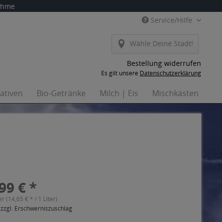
nahme
Service/Hilfe
Wähle Deine Stadt!
Bestellung widerrufen
Es gilt unsere
Datenschutzerklärung
nativen
Bio-Getränke
Milch | Eis
Mischkästen
Ha
99 € *
er (14,65 € * / 1 Liter)
 zzgl. Erschwerniszuschlag