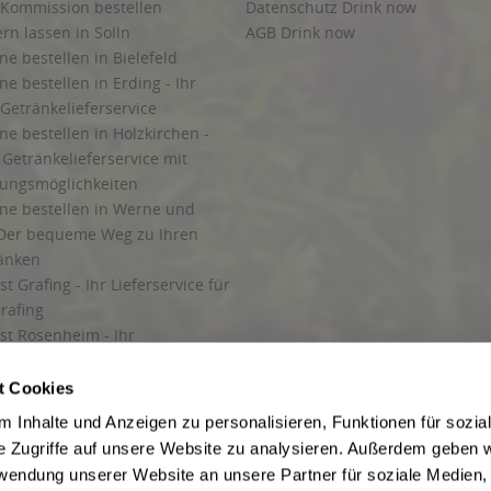
 Kommission bestellen
Datenschutz Drink now
ern lassen in Solln
AGB Drink now
ne bestellen in Bielefeld
ne bestellen in Erding - Ihr
Getränkelieferservice
ne bestellen in Holzkirchen -
Getränkelieferservice mit
lungsmöglichkeiten
ine bestellen in Werne und
Der bequeme Weg zu Ihren
ränken
t Grafing - Ihr Lieferservice für
rafing
st Rosenheim - Ihr
r Getränkeservice in Rosenheim
ng
t Cookies
rung in Starnberg
 Inhalte und Anzeigen zu personalisieren, Funktionen für sozia
e Zugriffe auf unsere Website zu analysieren. Außerdem geben w
 für Getränke
rwendung unserer Website an unsere Partner für soziale Medien
etränke