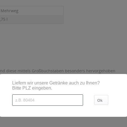
- Mehrweg
,75 l
sind diese mittels Großbuchstaben besonders hervorgehoben