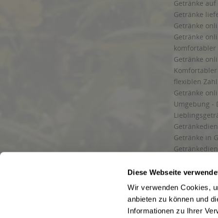
Getränke auf
Getränke lief
Getränke onli
Getränke onli
komfortabler 
Getränke onli
Komfortabler 
flexiblen Zah
Getränke onl
Umgebung - 
Lieblingsget
Getränkediens
Getränke in G
Getränkedien
zuverlässige
und Umgebu
Diese Webseite verwende
Getränkeliefe
Wir verwenden Cookies, um
Liefergebiet
anbieten zu können und di
Lieferservice
Informationen zu Ihrer Ve
Wir liefern G