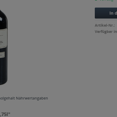
In 
Artikel-Nr.:
Verfügbar in
holgehalt
Nährwertangaben
,75l"