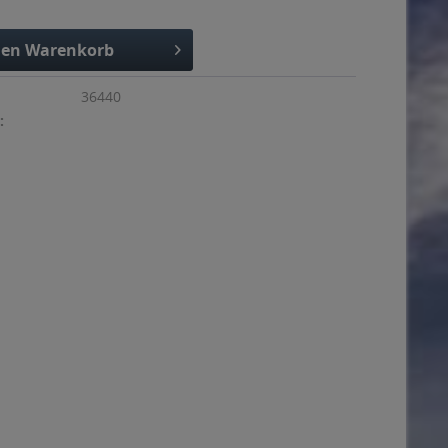
den
Warenkorb
36440
: