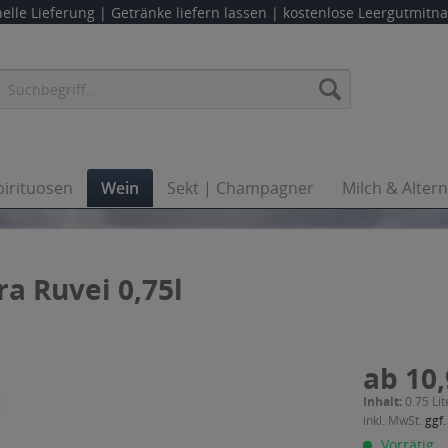
elle Lieferung |
Getränke liefern lassen
| kostenlose Leergutmit
pirituosen
Wein
Sekt | Champagner
Milch & Alter
a Ruvei 0,75l
ab 10,
Inhalt:
0.75 Lit
inkl. MwSt.
ggf.
Vorrätig