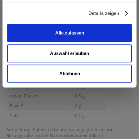
Pfungstädter Brauerei Hildebrand, Eberstädter Straße 89,
Pfungstadt
mehr
Details zeigen
Pfungstädter Brauerei Hildebrand, Eberstädter Straße 89,
Pfungstadt
Nährwertangaben
Alle zulassen
Brennwert 11 kcal / 44 kJ Fett 0,1 g davon gesättigte Fettsäuren
0,1 g...
mehr
Auswahl erlauben
Brennwert
11 kcal / 44 kJ
Fett
0,1 g
Ablehnen
davon gesättigte Fettsäuren
0,1 g
Kohlenhydrate
0,5 g
davon Zucker
0,5 g
Eiweiß
0 g
Salz
0,1 g
Anmerkung: Sofern nicht anders angegeben, ist die
Bezugsgröße für die Nährwertangaben 100 ml