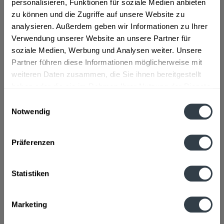
personalisieren, Funktionen für soziale Medien anbieten
zu können und die Zugriffe auf unsere Website zu
Flaschengröße:
0,5 l
analysieren. Außerdem geben wir Informationen zu Ihrer
Fragen zum Artikel?
Verwendung unserer Website an unsere Partner für
Weitere Artikel von Pfungstädter
soziale Medien, Werbung und Analysen weiter. Unsere
Zutaten und Allergene
Partner führen diese Informationen möglicherweise mit
Alkoholfreies Bier (Wasser, GERSTENMALZ, Hopfen,
weiteren Daten zusammen, die Sie ihnen bereitgestellt
Gärungskohlensäure), Fruchtsaftgetränk Zitrone...
mehr
haben oder die sie im Rahmen Ihrer Nutzung der Dienste
Alkoholfreies Bier (Wasser, GERSTENMALZ, Hopfen,
gesammelt haben.
Gärungskohlensäure), Fruchtsaftgetränk Zitrone (Wasser,
Einwilligungsauswahl
Zitronensaft aus Zitronensaftkonzentrat 3,1%, Orangensaft
Notwendig
aus Orangensaftkonzentrat, Kohlensäure, Mehrfruchtsaft-
Datenschutzbestimmungen
Konzentrat, Limettensaft aus Limettensaftkonzentrat,
Süßstoffe: Acesulfam K und Aspartam*, natürliches
Präferenzen
Zitronenaroma mit anderen natürlichen Aromen,
Antioxidationsmittel Ascorbinsäure, Stabilisator
Johannisbrotkernmehl), * (Enthält eine Phenylalaninquelle)
Statistiken
Mit Süßungsmittel(n)
Anmerkung: Sofern Allergene vorhanden sind, sind diese
Marketing
mittels Großbuchstaben besonders hervorgehoben
Hersteller