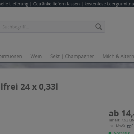
elle Lieferung |
Getränke liefern lassen
| kostenlose Leergutmit
pirituosen
Wein
Sekt | Champagner
Milch & Alter
frei 24 x 0,33l
ab 14,
Inhalt:
7.92 Lit
inkl. MwSt.
ggf.
Vorrätig