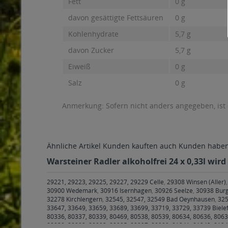
Fett
0 g
davon gesättigte Fettsäuren
0 g
Kohlenhydrate
5,7 g
davon Zucker
5,7 g
Eiweiß
0 g
Salz
0 g
Anmerkung: Sofern nicht anders angegeben, ist
Ähnliche Artikel
Kunden kauften auch
Kunden haben 
Warsteiner Radler alkoholfrei 24 x 0,33l wir
29221, 29223, 29225, 29227, 29229 Celle
,
29308 Winsen (Aller)
30900 Wedemark
,
30916 Isernhagen
,
30926 Seelze
,
30938 Bur
32278 Kirchlengern
,
32545, 32547, 32549 Bad Oeynhausen
,
325
33647, 33649, 33659, 33689, 33699, 33719, 33729, 33739 Biele
80336, 80337, 80339, 80469, 80538, 80539, 80634, 80636, 8063
80939, 80992, 80993, 80995, 80997, 80999, 81241, 81243, 8124