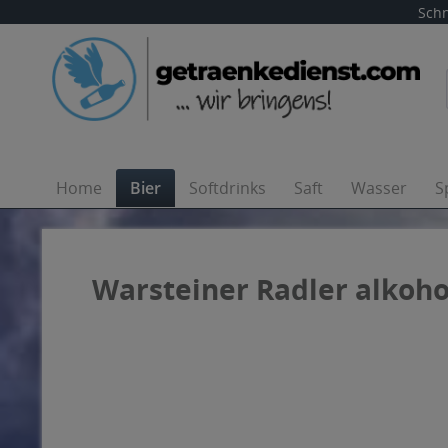
Schn
Home
Bier
Softdrinks
Saft
Wasser
S
Warsteiner Radler alkohol