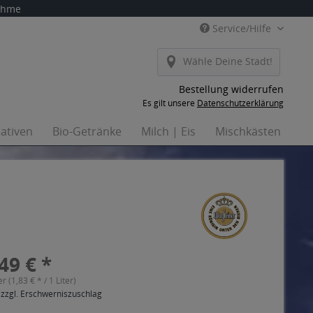
nahme
Service/Hilfe
Wähle Deine Stadt!
Bestellung widerrufen
Es gilt unsere
Datenschutzerklärung
nativen
Bio-Getränke
Milch | Eis
Mischkästen
Ha
49 € *
er (1,83 € * / 1 Liter)
 zzgl. Erschwerniszuschlag