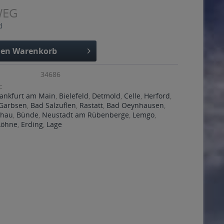
WEG
d
den
Warenkorb
34686
:
rankfurt am Main
,
Bielefeld
,
Detmold
,
Celle
,
Herford
,
Garbsen
,
Bad Salzuflen
,
Rastatt
,
Bad Oeynhausen
,
chau
,
Bünde
,
Neustadt am Rübenberge
,
Lemgo
,
Löhne
,
Erding
,
Lage