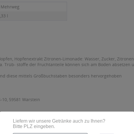
- Mehrweg
,33 l
pfen, Hopfenextrakt Zitronen-Limonade: Wasser, Zucker, Zitronensa
. Trüb- stoffe der Fruchtanteile können sich am Boden absetzen u
sind diese mittels Großbuchstaben besonders hervorgehoben
-10, 59581 Warstein