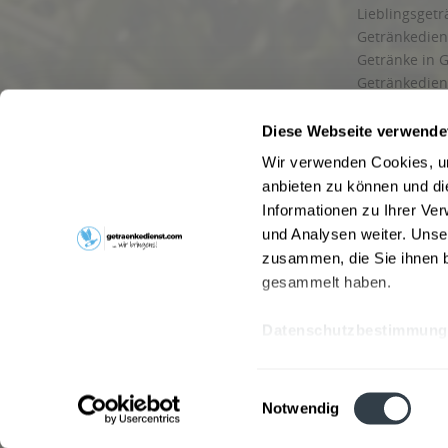
Lieblingsget
Getränkediens
Getränke in G
Getränkedien
zuverlässige
und Umgebu
Diese Webseite verwende
Getränkeliefe
Wir verwenden Cookies, um
Liefergebiet
anbieten zu können und di
Lieferservice
Informationen zu Ihrer Ve
Wir liefern G
und Analysen weiter. Unse
Kontakt
zusammen, die Sie ihnen b
Newsletter
gesammelt haben.
Datenschutzbestimmung
* Alle Pre
Webseitenbetreiber: Drink now GmbH:
AGB
|
Impressum
|
Datensc
Einwilligungsauswahl
Stainach
,
Vomp
,
Lienz
,
Neustadt am Rübenberge
,
Nottu
Notwendig