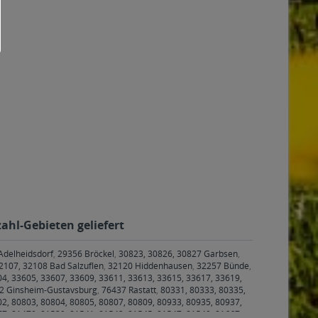
ahl-Gebieten geliefert
Adelheidsdorf
,
29356 Bröckel
,
30823, 30826, 30827 Garbsen
,
2107, 32108 Bad Salzuflen
,
32120 Hiddenhausen
,
32257 Bünde
,
4, 33605, 33607, 33609, 33611, 33613, 33615, 33617, 33619,
2 Ginsheim-Gustavsburg
,
76437 Rastatt
,
80331, 80333, 80335,
02, 80803, 80804, 80805, 80807, 80809, 80933, 80935, 80937,
77, 81479, 81539, 81541, 81543, 81545, 81547, 81549, 81667,