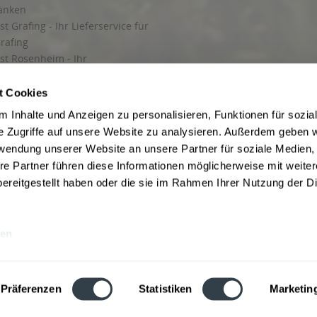
ränken
t Grafing - Ihr Lieferservice für
rafing
st Rosenheim - Ihr
r Getränkeservice in Rosenheim
ng
t Cookies
rung in Starnberg
 Inhalte und Anzeigen zu personalisieren, Funktionen für sozia
e Zugriffe auf unsere Website zu analysieren. Außerdem geben w
 für Getränke
rwendung unserer Website an unsere Partner für soziale Medien
etränke
re Partner führen diese Informationen möglicherweise mit weite
ereitgestellt haben oder die sie im Rahmen Ihrer Nutzung der D
en
ise inkl. gesetzl. Mehrwertsteuer und ggf. zzgl.
Lieferkosten
, wenn nicht anders b
hutz
Besuchen Sie auch unsere Shops in:
München
,
Werne
,
Nordhorn
,
Bad Salzuf
ln
,
Stolzenau
und
Obernkirchen
,
Augsburg
und
Hamburg
,
Berlin
,
Düsseldorf
,
Erf
Präferenzen
Statistiken
Marketin