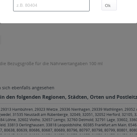
 die Bezugsgröße für die Nährwertangaben 100 ml
sich ebenfalls angesehen
d in den folgenden Regionen, Städten, Orten und Postleitz
,
29313 Hambühren
,
29323 Wietze
,
29336 Nienhagen
,
29339 Wathlingen
,
29352 
gwedel
,
31535 Neustadt am Rübenberge
,
32049, 32051, 32052 Herford
,
32105, 3
84 Löhne
,
32602 Vlotho
,
32657 Lemgo
,
32760 Detmold
,
32791 Lage
,
33602, 3360
feld
,
33813 Oerlinghausen
,
33818 Leopoldshöhe
,
60385 Frankfurt am Main
,
6546
7, 80638, 80639, 80686, 80687, 80689, 80796, 80797, 80798, 80799, 80801, 808
5, 81247, 81249, 81369, 81371, 81373, 81375, 81377, 81379, 81475, 81476, 814