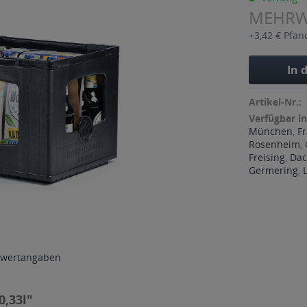
MEHR
+3,42 € Pfan
In 
Artikel-Nr.:
Verfügbar in
München
,
F
Rosenheim
,
Freising
,
Da
Germering
,
wertangaben
0,33l"