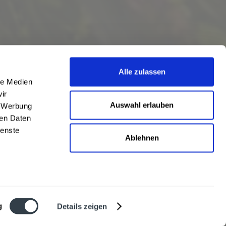
Alle zulassen
le Medien
ir
Auswahl erlauben
, Werbung
ren Daten
ienste
Ablehnen
eschrieben
len
,
Hörstel
und
Damme
,
Lathen
,
Nienstädt
,
Lengerich
und
Garbsen
,
urt
,
Mainz
sowie
Frankfurt
. Übersicht aller
Liefergebiete
g
Details zeigen