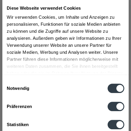
Diese Webseite verwendet Cookies
ab 25,29 € *
Wir verwenden Cookies, um Inhalte und Anzeigen zu
Inhalt:
1 Liter
personalisieren, Funktionen für soziale Medien anbieten
inkl. MwSt.
ggf. zzgl. Erschwerniszuschlag
zu können und die Zugriffe auf unsere Website zu
Vorrätig
analysieren. Außerdem geben wir Informationen zu Ihrer
Verwendung unserer Website an unsere Partner für
In den
Warenkorb
soziale Medien, Werbung und Analysen weiter. Unsere
Partner führen diese Informationen möglicherweise mit
Artikel-Nr.:
22085
weiteren Daten zusammen, die Sie ihnen bereitgestellt
Verfügbar in:
haben oder die sie im Rahmen Ihrer Nutzung der Dienste
gesammelt haben.
Einwilligungsauswahl
Beschreibung
Notwendig
Datenschutzbestimmungen
mehr
Präferenzen
Hersteller
Bacardi GmbH, 22297 Hamburg
mehr
Statistiken