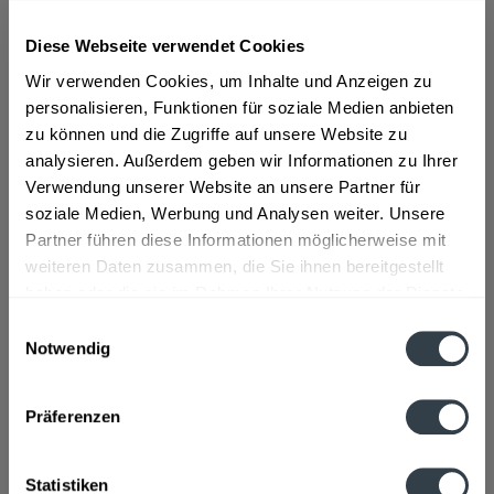
Diese Webseite verwendet Cookies
ab 13,69 € *
Wir verwenden Cookies, um Inhalte und Anzeigen zu
Inhalt:
0.7 Liter (19,56 € * / 1 Liter)
inkl. MwSt.
ggf. zzgl. Erschwerniszuschlag
personalisieren, Funktionen für soziale Medien anbieten
Vorrätig
zu können und die Zugriffe auf unsere Website zu
analysieren. Außerdem geben wir Informationen zu Ihrer
Verwendung unserer Website an unsere Partner für
In den
Warenkorb
soziale Medien, Werbung und Analysen weiter. Unsere
Partner führen diese Informationen möglicherweise mit
Artikel-Nr.:
25557
weiteren Daten zusammen, die Sie ihnen bereitgestellt
Verfügbar in:
haben oder die sie im Rahmen Ihrer Nutzung der Dienste
Beschreibung
gesammelt haben.
Einwilligungsauswahl
mehr
Notwendig
Datenschutzbestimmungen
"Freihof Jagertee 0,7l"
Präferenzen
Flaschengröße:
0,7 - 0,75 l
Fragen zum Artikel?
Statistiken