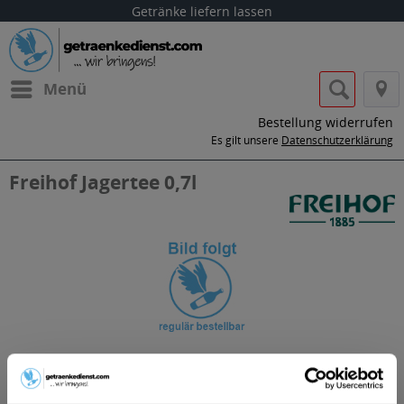
Getränke liefern lassen
Menü
Bestellung widerrufen
Es gilt unsere
Datenschutzerklärung
Freihof Jagertee 0,7l