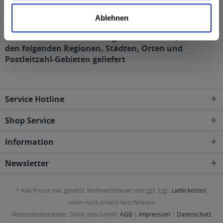
2,7% vol
mehr
2,7% vol
Ablehnen
Hirschbräu Naturradler Bügelflasche 20 x 0,5l wird in
den folgenden Regionen, Städten, Orten und
Postleitzahl-Gebieten geliefert
Service Hotline
Shop Service
Information
Newsletter
* Alle Preise inkl. gesetzl. Mehrwertsteuer und ggf. zzgl.
Lieferkosten
,
wenn nicht anders beschrieben
Webseitenbetreiber: Drink now GmbH:
AGB
|
Impressum
|
Datenschutz