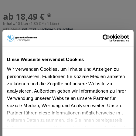
ab 18,49 € *
Inhalt:
10 Liter (1,85 € * / 1 Liter)
inkl. MwSt.
ggf. zzgl. Erschwerniszuschlag
Vorrätig
MEHRWEG
+4,50 € Pfand
Diese Webseite verwendet Cookies
In den
Warenkorb
Wir verwenden Cookies, um Inhalte und Anzeigen zu
personalisieren, Funktionen für soziale Medien anbieten
zu können und die Zugriffe auf unsere Website zu
Artikel-Nr.:
27371
analysieren. Außerdem geben wir Informationen zu Ihrer
Verfügbar in:
Verwendung unserer Website an unsere Partner für
Beschreibung
soziale Medien, Werbung und Analysen weiter. Unsere
mehr
Partner führen diese Informationen möglicherweise mit
weiteren Daten zusammen, die Sie ihnen bereitgestellt
"Hirschbräu Naturradler Bügelflasche 20 x
haben oder die sie im Rahmen Ihrer Nutzung der Dienste
0,5l"
gesammelt haben.