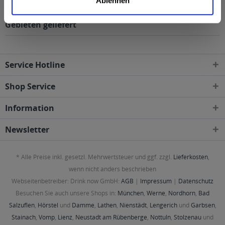
Ablehnen
Hütt Radler mit Limette 20 x 0,5l wird in den
folgenden Regionen, Städten, Orten und Postleitzahl-
Gebieten geliefert
Service Hotline
Shop Service
Information
Newsletter
* Alle Preise inkl. gesetzl. Mehrwertsteuer und ggf. zzgl.
Lieferkosten
,
wenn nicht anders beschrieben
Webseitenbetreiber: Drink now GmbH:
AGB
|
Impressum
|
Datenschutz
Besuchen Sie auch unsere Shops in:
München
,
Werne
,
Nordhorn
,
Bad
Salzuflen
,
Hörstel
und
Damme
,
Lathen
,
Nienstädt
,
Lengerich
und
Garbsen
,
Stainach
,
Vomp
,
Lienz
,
Neustadt am Rübenberge
,
Nottuln
,
Stolzenau
und