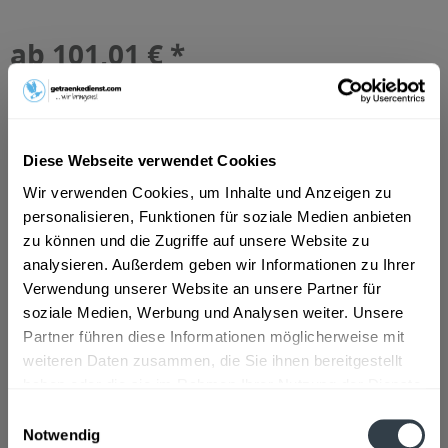
ab 101,01 € *
Inhalt:
10 Liter (10,10 € * / 1 Liter)
inkl. MwSt.
ggf. zzgl. Erschwerniszuschlag
Vorrätig
MEHRWEG
Diese Webseite verwendet Cookies
+3,10 € Pfand
Wir verwenden Cookies, um Inhalte und Anzeigen zu
personalisieren, Funktionen für soziale Medien anbieten
In den
Warenkorb
zu können und die Zugriffe auf unsere Website zu
analysieren. Außerdem geben wir Informationen zu Ihrer
Artikel-Nr.:
27727
Verwendung unserer Website an unsere Partner für
Verfügbar in:
soziale Medien, Werbung und Analysen weiter. Unsere
Partner führen diese Informationen möglicherweise mit
Beschreibung
mehr
weiteren Daten zusammen, die Sie ihnen bereitgestellt
haben oder die sie im Rahmen Ihrer Nutzung der Dienste
"Hütt Radler mit Limette 20 x 0,5l"
gesammelt haben.
Einwilligungsauswahl
Notwendig