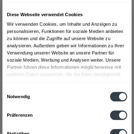
ab 6,09 € *
Diese Webseite verwendet Cookies
Inhalt:
0.7 Liter (8,70 € * / 1 Liter)
Wir verwenden Cookies, um Inhalte und Anzeigen zu
inkl. MwSt.
ggf. zzgl. Erschwerniszuschlag
personalisieren, Funktionen für soziale Medien anbieten
Vorrätig
zu können und die Zugriffe auf unsere Website zu
analysieren. Außerdem geben wir Informationen zu Ihrer
In den
Warenkorb
Verwendung unserer Website an unsere Partner für
soziale Medien, Werbung und Analysen weiter. Unsere
Partner führen diese Informationen möglicherweise mit
Artikel-Nr.:
30382
weiteren Daten zusammen, die Sie ihnen bereitgestellt
Verfügbar in:
haben oder die sie im Rahmen Ihrer Nutzung der Dienste
Beschreibung
gesammelt haben.
Einwilligungsauswahl
mehr
Notwendig
Datenschutzbestimmungen
"Mühlenstedter Apfel mit Vodka 0,7l"
Präferenzen
Geschmacksrichtung:
Apfel
Flaschengröße:
0,7 - 0,75 l
Statistiken