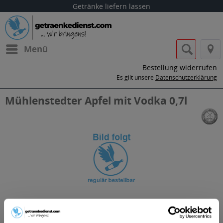
Getränke liefern lassen
Menü
Bestellung widerrufen
Es gilt unsere
Datenschutzerklärung
Mühlenstedter Apfel mit Vodka 0,7l