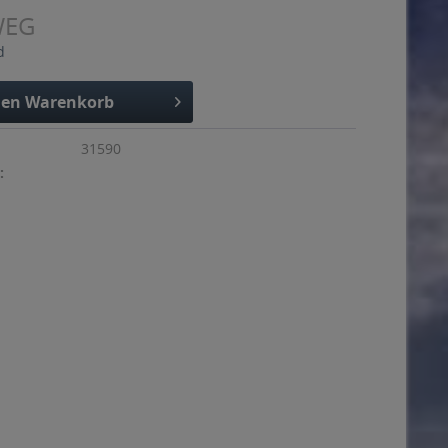
WEG
d
den
Warenkorb
31590
: