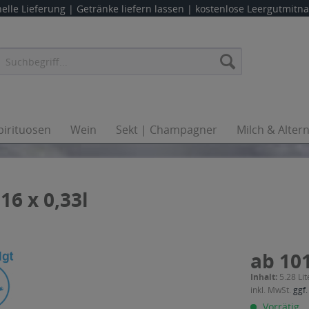
elle Lieferung |
Getränke liefern lassen
| kostenlose Leergutmit
pirituosen
Wein
Sekt | Champagner
Milch & Alter
16 x 0,33l
ab 101
Inhalt:
5.28 Lit
inkl. MwSt.
ggf.
Vorrätig