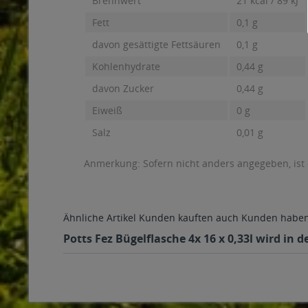
Brennwert
21 kcal / 89 kJ
Fett
0,1 g
davon gesättigte Fettsäuren
0,1 g
Kohlenhydrate
0,44 g
davon Zucker
0,44 g
Eiweiß
0 g
Salz
0,01 g
Anmerkung: Sofern nicht anders angegeben, ist
Ähnliche Artikel
Kunden kauften auch
Kunden haben 
Potts Fez Bügelflasche 4x 16 x 0,33l wird in