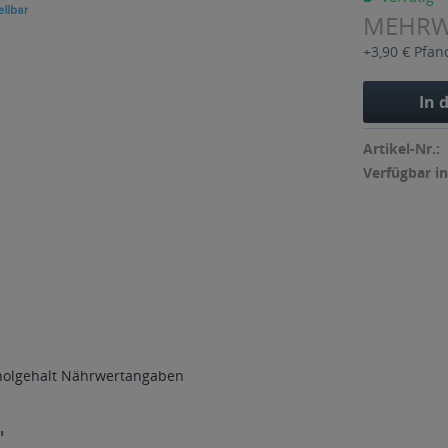
MEHR
+3,90 € Pfan
In 
Artikel-Nr.:
Verfügbar in
holgehalt
Nährwertangaben
"