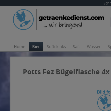
Schn
Home
Bier
Softdrinks
Saft
Wasser
S
Potts Fez Bügelflasche 4x 