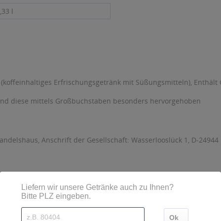
,33 l
 (koffeinhaltiges Erfrischungsgetränk mit Süßungsmitteln), Ent
sind diese mittels Großbuchstaben besonders hervorgehoben
andelshaus, Anschrift der Gesellschaft: Wasserlooslück 1, D-24944