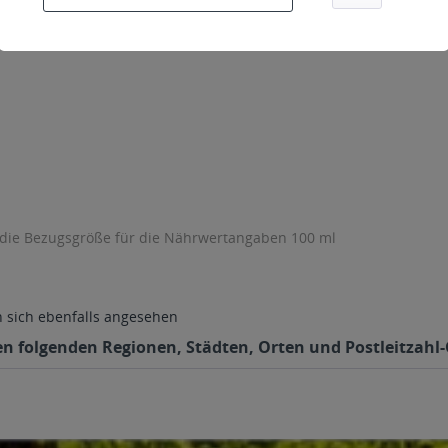
 die Bezugsgröße für die Nährwertangaben 100 ml
sich ebenfalls angesehen
 den folgenden Regionen, Städten, Orten und Postleitzahl-