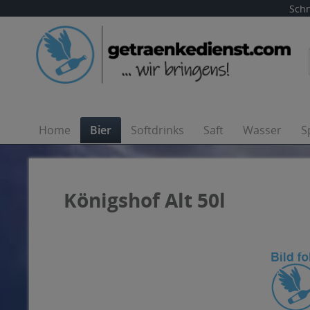
Schn
Home
Bier
Softdrinks
Saft
Wasser
S
Königshof Alt 50l