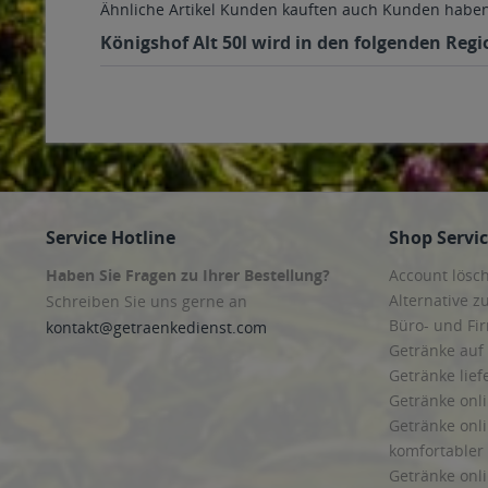
Ähnliche Artikel
Kunden kauften auch
Kunden haben 
Königshof Alt 50l wird in den folgenden Regi
Service Hotline
Shop Servi
Haben Sie Fragen zu Ihrer Bestellung?
Account lösc
Alternative z
Schreiben Sie uns gerne an
Büro- und F
kontakt@getraenkedienst.com
Getränke auf
Getränke lief
Getränke onli
Getränke onli
komfortabler 
Getränke onli