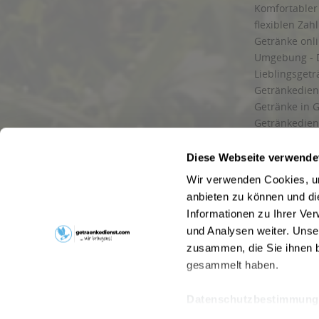
Komfortabler 
flexiblen Zah
Getränke onl
Umgebung - 
Lieblingsget
Getränkediens
Getränke in G
Getränkedien
zuverlässige
und Umgebu
Diese Webseite verwende
Getränkeliefe
Wir verwenden Cookies, um
Liefergebiet
anbieten zu können und di
Lieferservice
Informationen zu Ihrer Ve
Wir liefern G
und Analysen weiter. Unse
Kontakt
zusammen, die Sie ihnen b
Newsletter
gesammelt haben.
Datenschutzbestimmung
* Alle Pre