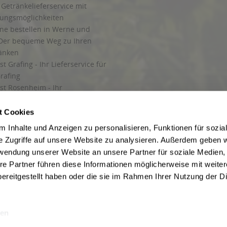
Getränkelieferservice mit
lungsmöglichkeiten
ine bestellen in Werne und
Der bequeme Weg zu Ihren
ränken
t Grafing - Ihr Lieferservice für
rafing
st Rosenheim - Ihr
r Getränkeservice in Rosenheim
ng
t Cookies
rung in Starnberg
 Inhalte und Anzeigen zu personalisieren, Funktionen für sozia
e Zugriffe auf unsere Website zu analysieren. Außerdem geben w
 für Getränke
rwendung unserer Website an unsere Partner für soziale Medien
etränke
re Partner führen diese Informationen möglicherweise mit weite
ereitgestellt haben oder die sie im Rahmen Ihrer Nutzung der D
en
ise inkl. gesetzl. Mehrwertsteuer und ggf. zzgl.
Lieferkosten
, wenn nicht anders b