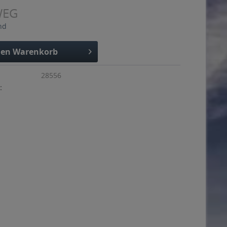
WEG
nd
den
Warenkorb
28556
: