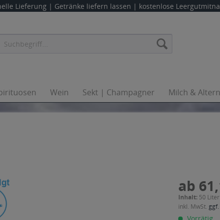
elle Lieferung |
Getränke liefern lassen
| kostenlose Leergutmit
pirituosen
Wein
Sekt | Champagner
Milch & Alter
ab 61,
Inhalt:
50 Liter
inkl. MwSt.
ggf.
Vorrätig