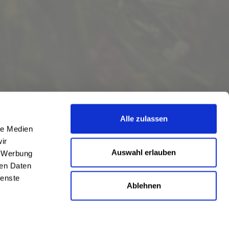
Alle zulassen
le Medien
ir
Auswahl erlauben
, Werbung
ren Daten
ienste
Ablehnen
eschrieben