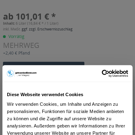
ab 101,01 € *
Inhalt:
6 Liter (16,84 € * / 1 Liter)
inkl. MwSt.
ggf. zzgl. Erschwerniszuschlag
Vorrätig
MEHRWEG
+2,40 € Pfand
In den
Warenkorb
Artikel-Nr.:
29200
Verfügbar in:
Diese Webseite verwendet Cookies
Beschreibung
Wir verwenden Cookies, um Inhalte und Anzeigen zu
mehr
personalisieren, Funktionen für soziale Medien anbieten
zu können und die Zugriffe auf unsere Website zu
"Lauwerth's Natursäfte Pfirsich-Nektar 6 x
analysieren. Außerdem geben wir Informationen zu Ihrer
1l"
Verwendung unserer Website an unsere Partner für