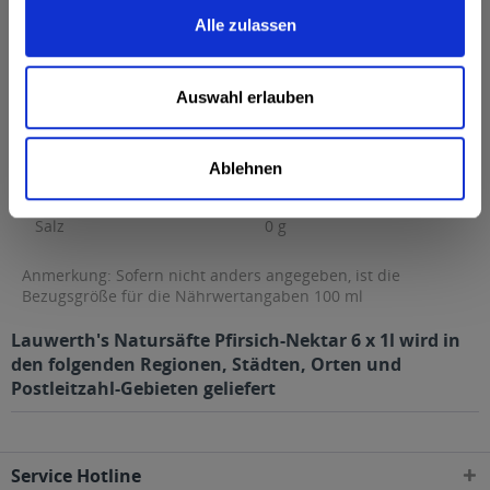
Brennwert
57 kcal / 241 kJ
Alle zulassen
Fett
0,1 g
davon gesättigte Fettsäuren
0,01 g
Auswahl erlauben
Kohlenhydrate
14 g
davon Zucker
14 g
Ablehnen
Eiweiß
0 g
Salz
0 g
Anmerkung: Sofern nicht anders angegeben, ist die
Bezugsgröße für die Nährwertangaben 100 ml
Lauwerth's Natursäfte Pfirsich-Nektar 6 x 1l wird in
den folgenden Regionen, Städten, Orten und
Postleitzahl-Gebieten geliefert
Service Hotline