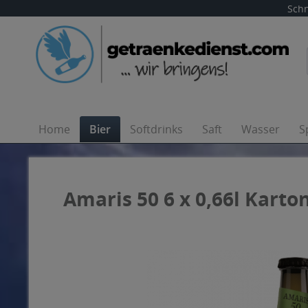
Schn
Home
Bier
Softdrinks
Saft
Wasser
S
Amaris 50 6 x 0,66l Karto