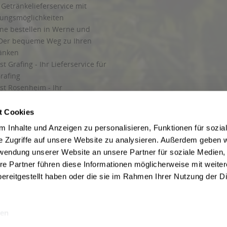
Getränkelieferservice mit
lungsmöglichkeiten
ine bestellen in Werne und
Der bequeme Weg zu Ihren
ränken
t Grafing - Ihr Lieferservice für
rafing
st Rosenheim - Ihr
r Getränkeservice in Rosenheim
ng
t Cookies
rung in Starnberg
 Inhalte und Anzeigen zu personalisieren, Funktionen für sozia
e Zugriffe auf unsere Website zu analysieren. Außerdem geben w
 für Getränke
rwendung unserer Website an unsere Partner für soziale Medien
etränke
re Partner führen diese Informationen möglicherweise mit weite
ereitgestellt haben oder die sie im Rahmen Ihrer Nutzung der D
en
ise inkl. gesetzl. Mehrwertsteuer und ggf. zzgl.
Lieferkosten
, wenn nicht anders b