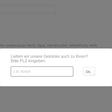
en (Hallertauer Perle, Opal, Hersbrucker, Mittelfrüh), Hefe
sind diese mittels Großbuchstaben besonders hervorgehoben
burg, Tel.: 0821-3209-76