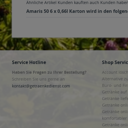
Ähnliche Artikel
Kunden kauften auch
Kunden haben 
Amaris 50 6 x 0,66l Karton wird in den folge
Service Hotline
Shop Servi
Haben Sie Fragen zu Ihrer Bestellung?
Account lösc
Alternative z
Schreiben Sie uns gerne an
Büro- und F
kontakt@getraenkedienst.com
Getränke auf
Getränke lief
Getränke onli
Getränke onli
komfortabler 
Getränke onli