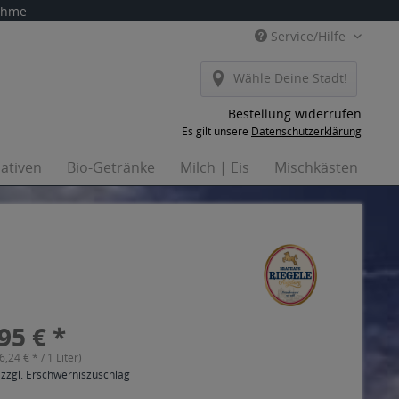
nahme
Service/Hilfe
Wähle Deine Stadt!
Bestellung widerrufen
Es gilt unsere
Datenschutzerklärung
nativen
Bio-Getränke
Milch | Eis
Mischkästen
Ha
95 € *
(6,24 € * / 1 Liter)
 zzgl. Erschwerniszuschlag