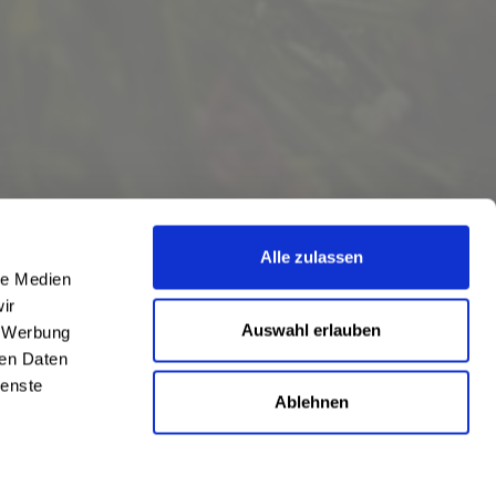
Alle zulassen
le Medien
ir
Auswahl erlauben
, Werbung
ren Daten
ienste
Ablehnen
eschrieben