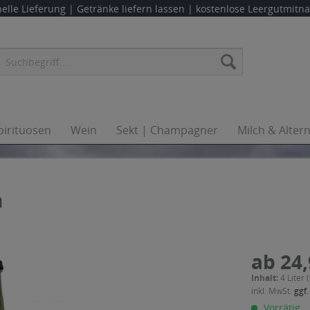
elle Lieferung |
Getränke liefern lassen
| kostenlose Leergutmit
pirituosen
Wein
Sekt | Champagner
Milch & Alter
n
ab 24,
Inhalt:
4 Liter 
inkl. MwSt.
ggf.
Vorrätig