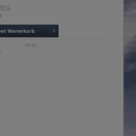
WEG
d
den
Warenkorb
20162
: