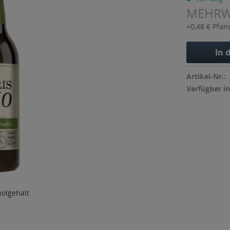
MEHR
+0,48 € Pfan
In 
Artikel-Nr.:
Verfügbar in
holgehalt