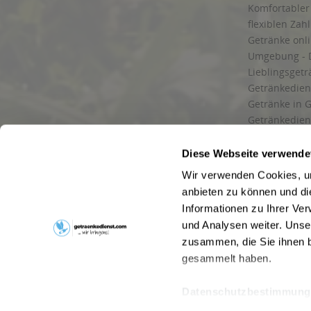
Komfortabler 
flexiblen Zah
Getränke onl
Umgebung - 
Lieblingsget
Getränkediens
Getränke in G
Getränkedien
zuverlässige
und Umgebu
Diese Webseite verwende
Getränkeliefe
Wir verwenden Cookies, um
Liefergebiet
anbieten zu können und di
Lieferservice
Informationen zu Ihrer Ve
Wir liefern G
und Analysen weiter. Unse
Kontakt
zusammen, die Sie ihnen b
Newsletter
gesammelt haben.
Datenschutzbestimmung
* Alle Pre