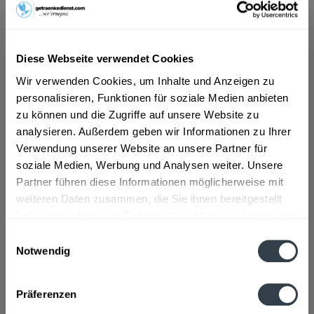
ab 10,12 € *
Inhalt:
0.75 Liter (13,49 € * / 1 Liter)
Diese Webseite verwendet Cookies
inkl. MwSt.
ggf. zzgl. Erschwerniszuschlag
Wir verwenden Cookies, um Inhalte und Anzeigen zu
Vorrätig
personalisieren, Funktionen für soziale Medien anbieten
zu können und die Zugriffe auf unsere Website zu
In den
Warenkorb
analysieren. Außerdem geben wir Informationen zu Ihrer
Verwendung unserer Website an unsere Partner für
Artikel-Nr.:
38804
soziale Medien, Werbung und Analysen weiter. Unsere
Verfügbar in:
Partner führen diese Informationen möglicherweise mit
weiteren Daten zusammen, die Sie ihnen bereitgestellt
Beschreibung
mehr
haben oder die sie im Rahmen Ihrer Nutzung der Dienste
gesammelt haben.
Einwilligungsauswahl
"Muri-Gries Südtiroler Grauvernatsch DOC
Notwendig
0,75l"
Datenschutzbestimmungen
Fragen zum Artikel?
Weitere Artikel von Muri-Gries
Präferenzen
Zutaten und Allergene