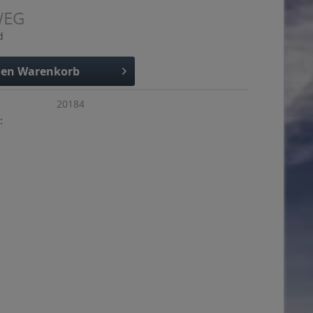
WEG
d
den
Warenkorb
20184
: