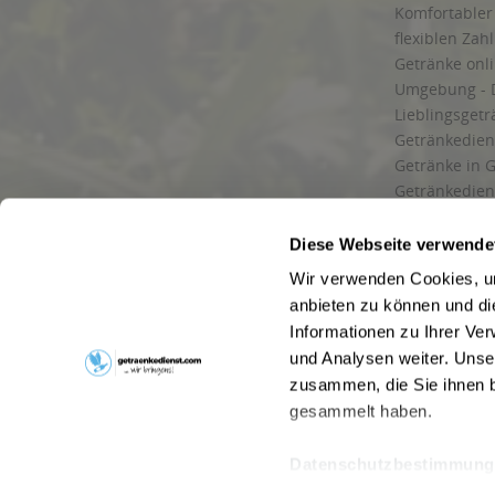
Komfortabler 
flexiblen Zah
Getränke onl
Umgebung - 
Lieblingsget
Getränkediens
Getränke in G
Getränkedien
zuverlässige
und Umgebu
Diese Webseite verwende
Getränkeliefe
Wir verwenden Cookies, um
Liefergebiet
anbieten zu können und di
Lieferservice
Informationen zu Ihrer Ve
Wir liefern G
und Analysen weiter. Unse
Kontakt
zusammen, die Sie ihnen b
Newsletter
gesammelt haben.
Datenschutzbestimmung
* Alle Pre