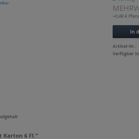
MEHR
+0,48 € Pfan
In 
Artikel-Nr.:
Verfügbar in
holgehalt
 Karton 6 Fl."