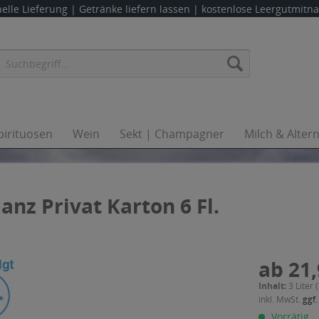
elle Lieferung |
Getränke liefern lassen
| kostenlose Leergutmit
pirituosen
Wein
Sekt | Champagner
Milch & Alter
nz Privat Karton 6 Fl.
ab 21,
Inhalt:
3 Liter 
inkl. MwSt.
ggf.
Vorrätig