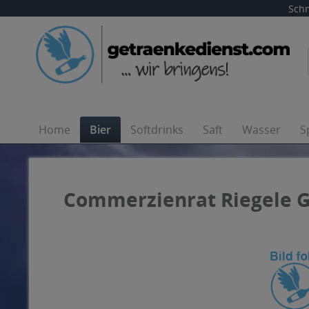
Schn
Home
Bier
Softdrinks
Saft
Wasser
S
Commerzienrat Riegele Ga