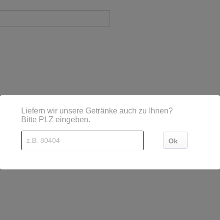
sind diese mittels Großbuchstaben besonders hervorgehoben
burg, Tel.: 0821-3209-76