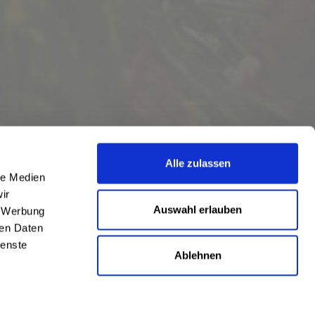
Alle zulassen
le Medien
ir
Auswahl erlauben
, Werbung
ren Daten
ienste
Ablehnen
eschrieben