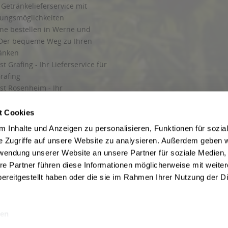
Getränkelieferservice mit
lungsmöglichkeiten
ine bestellen in Werne und
Der bequeme Weg zu Ihren
ränken
t Grafing - Ihr Lieferservice für
rafing
st Rosenheim - Ihr
r Getränkeservice in Rosenheim
ng
t Cookies
rung in Starnberg
 Inhalte und Anzeigen zu personalisieren, Funktionen für sozia
e Zugriffe auf unsere Website zu analysieren. Außerdem geben w
 für Getränke
rwendung unserer Website an unsere Partner für soziale Medien
etränke
re Partner führen diese Informationen möglicherweise mit weite
ereitgestellt haben oder die sie im Rahmen Ihrer Nutzung der D
en
ise inkl. gesetzl. Mehrwertsteuer und ggf. zzgl.
Lieferkosten
, wenn nicht anders b