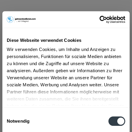
ab 14,69 € *
Inhalt:
7.92 Liter (1,86 € * / 1 Liter)
inkl. MwSt.
ggf. zzgl. Erschwerniszuschlag
Vorrätig
Diese Webseite verwendet Cookies
MEHRWEG
Wir verwenden Cookies, um Inhalte und Anzeigen zu
+3,42 € Pfand
personalisieren, Funktionen für soziale Medien anbieten
zu können und die Zugriffe auf unsere Website zu
In den
Warenkorb
analysieren. Außerdem geben wir Informationen zu Ihrer
Verwendung unserer Website an unsere Partner für
Artikel-Nr.:
27224
soziale Medien, Werbung und Analysen weiter. Unsere
Verfügbar in:
Partner führen diese Informationen möglicherweise mit
weiteren Daten zusammen, die Sie ihnen bereitgestellt
Beschreibung
mehr
haben oder die sie im Rahmen Ihrer Nutzung der Dienste
gesammelt haben.
Einwilligungsauswahl
"Herrngiersdorf Hopf-Cuvee 24 x 0,33l"
Notwendig
Datenschutzbestimmungen