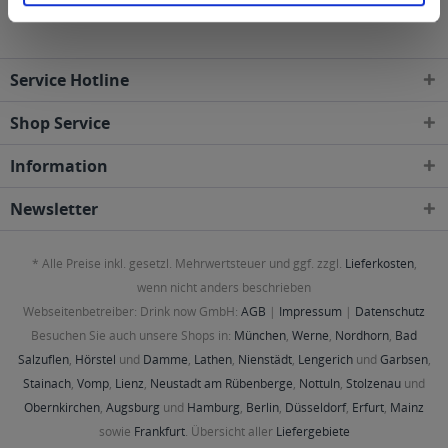
Gebieten geliefert
Service Hotline
Shop Service
Information
Newsletter
* Alle Preise inkl. gesetzl. Mehrwertsteuer und ggf. zzgl.
Lieferkosten
,
wenn nicht anders beschrieben
Webseitenbetreiber: Drink now GmbH:
AGB
|
Impressum
|
Datenschutz
Besuchen Sie auch unsere Shops in:
München
,
Werne
,
Nordhorn
,
Bad
Salzuflen
,
Hörstel
und
Damme
,
Lathen
,
Nienstädt
,
Lengerich
und
Garbsen
,
Stainach
,
Vomp
,
Lienz
,
Neustadt am Rübenberge
,
Nottuln
,
Stolzenau
und
Obernkirchen
,
Augsburg
und
Hamburg
,
Berlin
,
Düsseldorf
,
Erfurt
,
Mainz
sowie
Frankfurt
. Übersicht aller
Liefergebiete