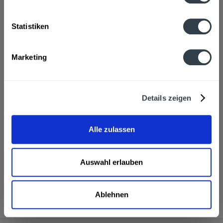
Apfelsaft, Wasser, Kohlensäure
mehr
Statistiken
Hersteller
Vorlo GmbH, Badstraße 28, Aspach-Rietenau
mehr
Marketing
Nährwertangaben
Brennwert 28 kcal / 118 kJ Fett 0,06 g davon gesättigte
Fettsäuren 0 g...
mehr
Details zeigen
Ähnliche Artikel
Alle zulassen
Kunden haben sich ebenfalls angesehen
Auswahl erlauben
Vorlo Apfelschorle 12 x 0,75l wird in den folgenden
Regionen, Städten, Orten und Postleitzahl-Gebieten
geliefert
Ablehnen