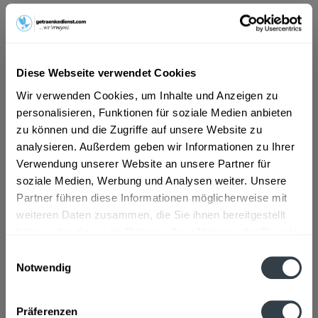
ab 13,20 € *
Inhalt:
9 Liter (1,47 € * / 1 Liter)
inkl. MwSt.
ggf. zzgl. Erschwerniszuschlag
Diese Webseite verwendet Cookies
Vorrätig
Wir verwenden Cookies, um Inhalte und Anzeigen zu
MEHRWEG
personalisieren, Funktionen für soziale Medien anbieten
+3,30 € Pfand
zu können und die Zugriffe auf unsere Website zu
analysieren. Außerdem geben wir Informationen zu Ihrer
In den
Warenkorb
Verwendung unserer Website an unsere Partner für
soziale Medien, Werbung und Analysen weiter. Unsere
Artikel-Nr.:
34541
Partner führen diese Informationen möglicherweise mit
Verfügbar in:
weiteren Daten zusammen, die Sie ihnen bereitgestellt
haben oder die sie im Rahmen Ihrer Nutzung der Dienste
gesammelt haben.
Beschreibung
Einwilligungsauswahl
Notwendig
mehr
Datenschutzbestimmungen
Zutaten und Allergene
Präferenzen