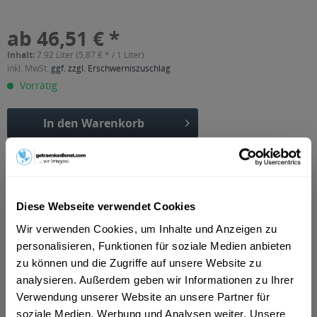
ab 46,51 € *
Inhalt:
7.92 Liter (5,87 € * / 1 Liter)
inkl. MwSt.
ggf. zzgl. Erschwerniszuschlag
Vorrätig
In den
Warenkorb
Artikel-Nr.:
37262
Verfügbar in:
Beschreibung
Diese Webseite verwendet Cookies
mehr
Wir verwenden Cookies, um Inhalte und Anzeigen zu
"Loncium FreePA 24 x 0,33l"
personalisieren, Funktionen für soziale Medien anbieten
zu können und die Zugriffe auf unsere Website zu
Flaschengröße:
0,2 - 0,33 l
analysieren. Außerdem geben wir Informationen zu Ihrer
Fragen zum Artikel?
Verwendung unserer Website an unsere Partner für
Weitere Artikel von Biermanufaktur Loncium
soziale Medien, Werbung und Analysen weiter. Unsere