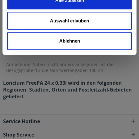
Alle zulassen
Fett
>0,5 g
davon gesättigte Fettsäuren
>0,1 g
Kohlenhydrate
8,4 g
Auswahl erlauben
davon Zucker
8,4 g
Eiweiß
0,5 g
Ablehnen
Salz
0,1 g
Anmerkung: Sofern nicht anders angegeben, ist die
Bezugsgröße für die Nährwertangaben 100 ml
Loncium FreePA 24 x 0,33l wird in den folgenden
Regionen, Städten, Orten und Postleitzahl-Gebieten
geliefert
Service Hotline
Shop Service