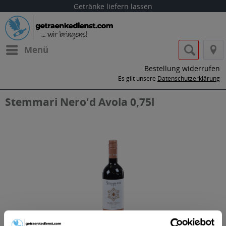
Getränke liefern lassen
Menü
Bestellung widerrufen
Es gilt unsere
Datenschutzerklärung
Stemmari Nero'd Avola 0,75l