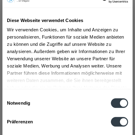
ab 5,99 € *
Diese Webseite verwendet Cookies
Inhalt:
0.75 Liter (7,99 € * / 1 Liter)
inkl. MwSt.
ggf. zzgl. Erschwerniszuschlag
Wir verwenden Cookies, um Inhalte und Anzeigen zu
Vorrätig
personalisieren, Funktionen für soziale Medien anbieten
zu können und die Zugriffe auf unsere Website zu
analysieren. Außerdem geben wir Informationen zu Ihrer
In den
Warenkorb
Verwendung unserer Website an unsere Partner für
soziale Medien, Werbung und Analysen weiter. Unsere
Artikel-Nr.:
33624
Partner führen diese Informationen möglicherweise mit
Verfügbar in:
weiteren Daten zusammen, die Sie ihnen bereitgestellt
haben oder die sie im Rahmen Ihrer Nutzung der Dienste
Beschreibung
gesammelt haben.
Einwilligungsauswahl
mehr
Notwendig
Datenschutzbestimmungen
Zutaten und Allergene
Präferenzen
Enthält SULFITE
mehr