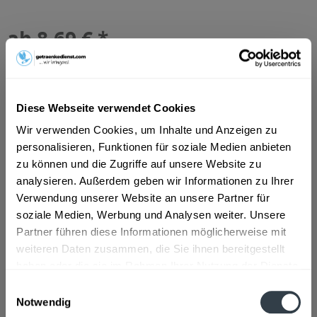
ab 8,69 € *
Inhalt:
6.6 Liter (1,32 € * / 1 Liter)
inkl. MwSt.
ggf. zzgl. Erschwerniszuschlag
Vorrätig
MEHRWEG
Diese Webseite verwendet Cookies
+3,10 € Pfand
Wir verwenden Cookies, um Inhalte und Anzeigen zu
personalisieren, Funktionen für soziale Medien anbieten
In den
Warenkorb
zu können und die Zugriffe auf unsere Website zu
analysieren. Außerdem geben wir Informationen zu Ihrer
Artikel-Nr.:
23406
Verwendung unserer Website an unsere Partner für
Verfügbar in:
soziale Medien, Werbung und Analysen weiter. Unsere
Partner führen diese Informationen möglicherweise mit
Beschreibung
weiteren Daten zusammen, die Sie ihnen bereitgestellt
haben oder die sie im Rahmen Ihrer Nutzung der Dienste
mehr
gesammelt haben.
Einwilligungsauswahl
Notwendig
Zutaten und Allergene
Datenschutzbestimmungen