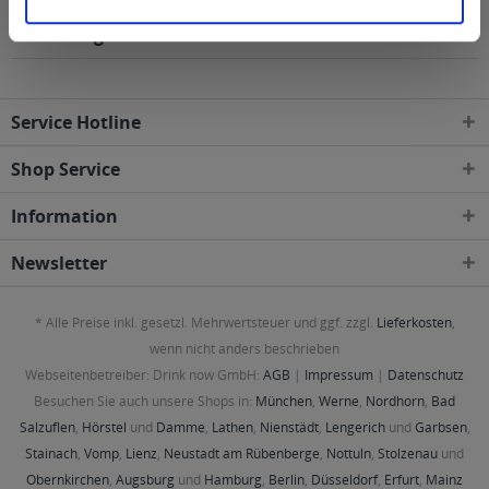
folgenden Regionen, Städten, Orten und Postleitzahl-
Gebieten geliefert
Service Hotline
Shop Service
Information
Newsletter
* Alle Preise inkl. gesetzl. Mehrwertsteuer und ggf. zzgl.
Lieferkosten
,
wenn nicht anders beschrieben
Webseitenbetreiber: Drink now GmbH:
AGB
|
Impressum
|
Datenschutz
Besuchen Sie auch unsere Shops in:
München
,
Werne
,
Nordhorn
,
Bad
Salzuflen
,
Hörstel
und
Damme
,
Lathen
,
Nienstädt
,
Lengerich
und
Garbsen
,
Stainach
,
Vomp
,
Lienz
,
Neustadt am Rübenberge
,
Nottuln
,
Stolzenau
und
Obernkirchen
,
Augsburg
und
Hamburg
,
Berlin
,
Düsseldorf
,
Erfurt
,
Mainz