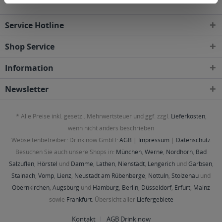
Service Hotline
Shop Service
Information
Newsletter
* Alle Preise inkl. gesetzl. Mehrwertsteuer und ggf. zzgl.
Lieferkosten
,
wenn nicht anders beschrieben
Webseitenbetreiber: Drink now GmbH:
AGB
|
Impressum
|
Datenschutz
Besuchen Sie auch unsere Shops in:
München
,
Werne
,
Nordhorn
,
Bad
Salzuflen
,
Hörstel
und
Damme
,
Lathen
,
Nienstädt
,
Lengerich
und
Garbsen
,
Stainach
,
Vomp
,
Lienz
,
Neustadt am Rübenberge
,
Nottuln
,
Stolzenau
und
Obernkirchen
,
Augsburg
und
Hamburg
,
Berlin
,
Düsseldorf
,
Erfurt
,
Mainz
sowie
Frankfurt
. Übersicht aller
Liefergebiete
Kontakt
AGB Drink now