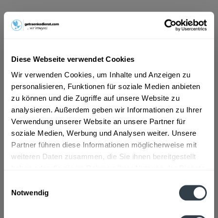
ab 22,71 € *
Inhalt:
4.8 Liter (4,73 € * / 1 Liter)
inkl. MwSt.
ggf. zzgl. Erschwerniszuschlag
Vorrätig
Diese Webseite verwendet Cookies
MEHRWEG
Wir verwenden Cookies, um Inhalte und Anzeigen zu
+6,36 € Pfand
personalisieren, Funktionen für soziale Medien anbieten
zu können und die Zugriffe auf unsere Website zu
In den
Warenkorb
analysieren. Außerdem geben wir Informationen zu Ihrer
Verwendung unserer Website an unsere Partner für
soziale Medien, Werbung und Analysen weiter. Unsere
Artikel-Nr.:
37448
Partner führen diese Informationen möglicherweise mit
Verfügbar in:
weiteren Daten zusammen, die Sie ihnen bereitgestellt
haben oder die sie im Rahmen Ihrer Nutzung der Dienste
Beschreibung
gesammelt haben.
Einwilligungsauswahl
mehr
Notwendig
Datenschutzbestimmungen
Zutaten und Allergene