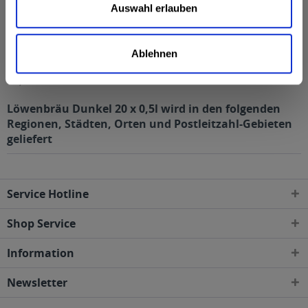
Auswahl erlauben
Löwenbräu AG, Nymphenburger Str. 7, 80335 München,
Telefon: 089 52003412
Alkoholgehalt
Ablehnen
5,5% vol
mehr
5,5% vol
Löwenbräu Dunkel 20 x 0,5l wird in den folgenden
Regionen, Städten, Orten und Postleitzahl-Gebieten
geliefert
Service Hotline
Shop Service
Information
Newsletter