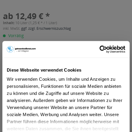
ab 12,49 € *
Inhalt:
10 Liter (1,25 € * / 1 Liter)
inkl. MwSt.
ggf. zzgl. Erschwerniszuschlag
Vorrätig
MEHRWEG
+3,10 € Pfand
In den
Warenkorb
Diese Webseite verwendet Cookies
Wir verwenden Cookies, um Inhalte und Anzeigen zu
Artikel-Nr.:
10398
personalisieren, Funktionen für soziale Medien anbieten
Verfügbar in:
zu können und die Zugriffe auf unsere Website zu
Beschreibung
analysieren. Außerdem geben wir Informationen zu Ihrer
So beschreibt der Hersteller sein Produkt: " Unsere
Verwendung unserer Website an unsere Partner für
altbayerische Bierspezialität aus...
mehr
soziale Medien, Werbung und Analysen weiter. Unsere
Partner führen diese Informationen möglicherweise mit
"Löwenbräu Dunkel 20 x 0,5l"
weiteren Daten zusammen, die Sie ihnen bereitgestellt