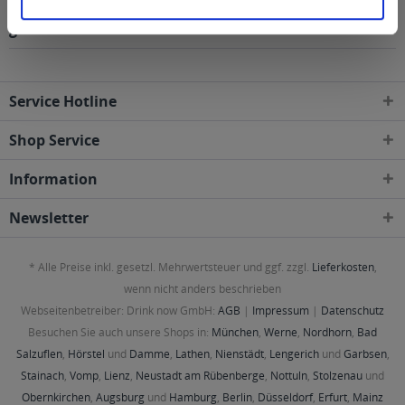
Regionen, Städten, Orten und Postleitzahl-Gebieten
geliefert
Service Hotline
Shop Service
Information
Newsletter
* Alle Preise inkl. gesetzl. Mehrwertsteuer und ggf. zzgl.
Lieferkosten
,
wenn nicht anders beschrieben
Webseitenbetreiber: Drink now GmbH:
AGB
|
Impressum
|
Datenschutz
Besuchen Sie auch unsere Shops in:
München
,
Werne
,
Nordhorn
,
Bad
Salzuflen
,
Hörstel
und
Damme
,
Lathen
,
Nienstädt
,
Lengerich
und
Garbsen
,
Stainach
,
Vomp
,
Lienz
,
Neustadt am Rübenberge
,
Nottuln
,
Stolzenau
und
Obernkirchen
,
Augsburg
und
Hamburg
,
Berlin
,
Düsseldorf
,
Erfurt
,
Mainz