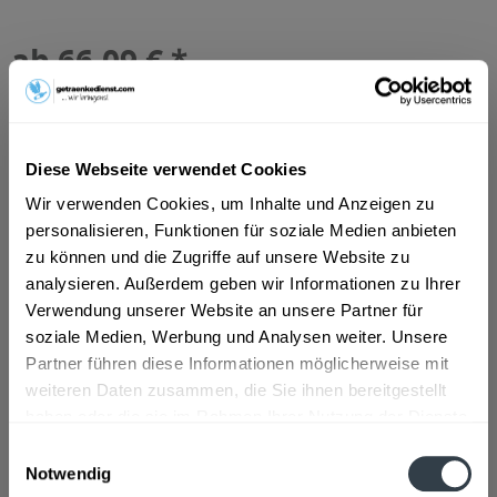
ab 66,09 € *
Inhalt:
30 Liter (2,20 € * / 1 Liter)
inkl. MwSt.
ggf. zzgl. Erschwerniszuschlag
Vorrätig
MEHRWEG
Diese Webseite verwendet Cookies
+30,00 € Pfand
Wir verwenden Cookies, um Inhalte und Anzeigen zu
personalisieren, Funktionen für soziale Medien anbieten
In den
Warenkorb
zu können und die Zugriffe auf unsere Website zu
analysieren. Außerdem geben wir Informationen zu Ihrer
Artikel-Nr.:
29674
Verwendung unserer Website an unsere Partner für
Verfügbar in:
soziale Medien, Werbung und Analysen weiter. Unsere
Partner führen diese Informationen möglicherweise mit
Beschreibung
weiteren Daten zusammen, die Sie ihnen bereitgestellt
haben oder die sie im Rahmen Ihrer Nutzung der Dienste
mehr
gesammelt haben.
Einwilligungsauswahl
Notwendig
Zutaten und Allergene
Datenschutzbestimmungen