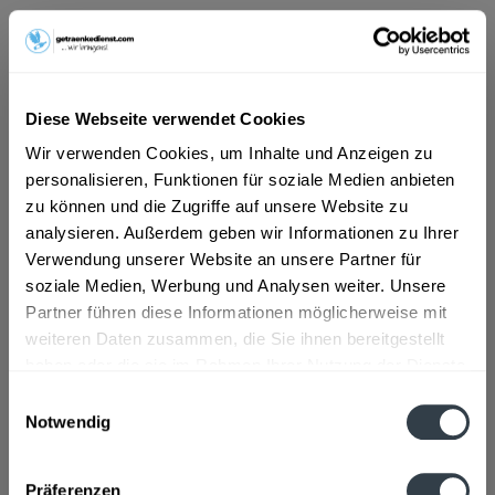
ab 11,09 € *
Inhalt:
6.25 Liter (1,77 € * / 1 Liter)
inkl. MwSt.
ggf. zzgl. Erschwerniszuschlag
Diese Webseite verwendet Cookies
Vorrätig
Wir verwenden Cookies, um Inhalte und Anzeigen zu
MEHRWEG
personalisieren, Funktionen für soziale Medien anbieten
+6,10 € Pfand
zu können und die Zugriffe auf unsere Website zu
analysieren. Außerdem geben wir Informationen zu Ihrer
In den
Warenkorb
Verwendung unserer Website an unsere Partner für
soziale Medien, Werbung und Analysen weiter. Unsere
Artikel-Nr.:
23488
Partner führen diese Informationen möglicherweise mit
Verfügbar in:
weiteren Daten zusammen, die Sie ihnen bereitgestellt
haben oder die sie im Rahmen Ihrer Nutzung der Dienste
Beschreibung
gesammelt haben.
mehr
Einwilligungsauswahl
Notwendig
"Brohler Gourmet Classic 25 x 0,25l"
Datenschutzbestimmungen
Präferenzen