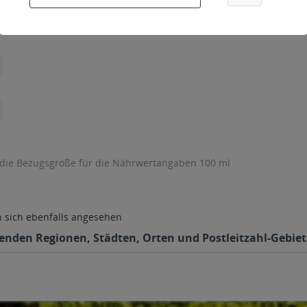
 die Bezugsgröße für die Nährwertangaben 100 ml
sich ebenfalls angesehen
genden Regionen, Städten, Orten und Postleitzahl-Gebiet