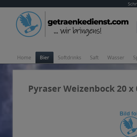
Schn
Home
Bier
Softdrinks
Saft
Wasser
S
Pyraser Weizenbock 20 x 