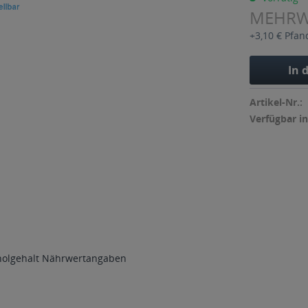
MEHR
+3,10 € Pfan
In 
Artikel-Nr.:
Verfügbar in
holgehalt
Nährwertangaben