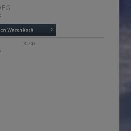
WEG
d
den
Warenkorb
31803
: