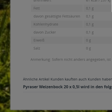
Brennwert
61 kcal / 257 kJ
Fett
0,1 g
davon gesättigte Fettsäuren
0,1 g
Kohlenhydrate
0,1 g
davon Zucker
0,1 g
Eiweiß
0 g
Salz
0 g
Anmerkung: Sofern nicht anders angegeben, ist
Ähnliche Artikel
Kunden kauften auch
Kunden haben 
Pyraser Weizenbock 20 x 0,5l wird in den fol