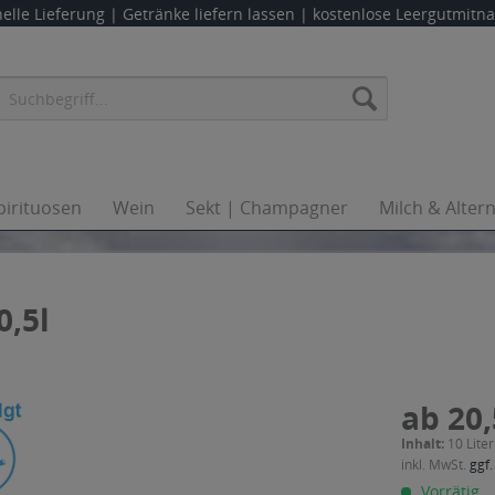
elle Lieferung |
Getränke liefern lassen
| kostenlose Leergutmit
pirituosen
Wein
Sekt | Champagner
Milch & Alter
0,5l
ab 20,
Inhalt:
10 Liter
inkl. MwSt.
ggf.
Vorrätig