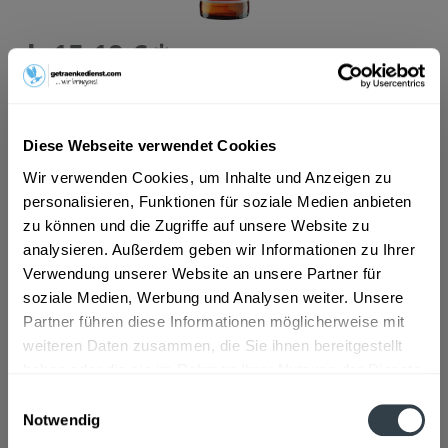
ab 15,19 € *
Inhalt:
7.92 Liter (1,92 € * / 1 Liter)
inkl. MwSt.
ggf. zzgl. Erschwerniszuschlag
Vorrätig
MEHRWEG
Diese Webseite verwendet Cookies
+3,42 € Pfand
Wir verwenden Cookies, um Inhalte und Anzeigen zu
personalisieren, Funktionen für soziale Medien anbieten
In den
Warenkorb
zu können und die Zugriffe auf unsere Website zu
analysieren. Außerdem geben wir Informationen zu Ihrer
Verwendung unserer Website an unsere Partner für
Artikel-Nr.:
21054
soziale Medien, Werbung und Analysen weiter. Unsere
Verfügbar in:
Partner führen diese Informationen möglicherweise mit
Beschreibung
weiteren Daten zusammen, die Sie ihnen bereitgestellt
mehr
haben oder die sie im Rahmen Ihrer Nutzung der Dienste
gesammelt haben.
"ABK Aktien Fendt Dieselross-Öl 24 x 0,33l"
Einwilligungsauswahl
Notwendig
Datenschutzbestimmungen