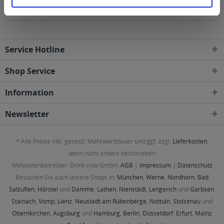
Gebieten geliefert
Service Hotline
Shop Service
Information
Newsletter
* Alle Preise inkl. gesetzl. Mehrwertsteuer und ggf. zzgl.
Lieferkosten
,
wenn nicht anders beschrieben
Webseitenbetreiber: Drink now GmbH:
AGB
|
Impressum
|
Datenschutz
Besuchen Sie auch unsere Shops in:
München
,
Werne
,
Nordhorn
,
Bad
Salzuflen
,
Hörstel
und
Damme
,
Lathen
,
Nienstädt
,
Lengerich
und
Garbsen
,
Stainach
,
Vomp
,
Lienz
,
Neustadt am Rübenberge
,
Nottuln
,
Stolzenau
und
Obernkirchen
,
Augsburg
und
Hamburg
,
Berlin
,
Düsseldorf
,
Erfurt
,
Mainz