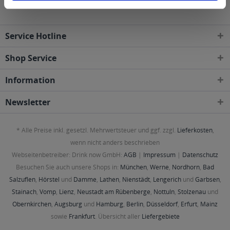
Service Hotline
Shop Service
Information
Newsletter
* Alle Preise inkl. gesetzl. Mehrwertsteuer und ggf. zzgl.
Lieferkosten
,
wenn nicht anders beschrieben
Webseitenbetreiber: Drink now GmbH:
AGB
|
Impressum
|
Datenschutz
Besuchen Sie auch unsere Shops in:
München
,
Werne
,
Nordhorn
,
Bad
Salzuflen
,
Hörstel
und
Damme
,
Lathen
,
Nienstädt
,
Lengerich
und
Garbsen
,
Stainach
,
Vomp
,
Lienz
,
Neustadt am Rübenberge
,
Nottuln
,
Stolzenau
und
Obernkirchen
,
Augsburg
und
Hamburg
,
Berlin
,
Düsseldorf
,
Erfurt
,
Mainz
sowie
Frankfurt
. Übersicht aller
Liefergebiete