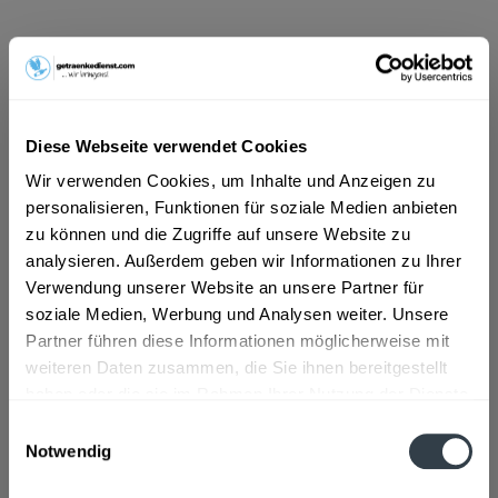
ab 20,49 € *
Inhalt:
9 Liter (2,28 € * / 1 Liter)
inkl. MwSt.
ggf. zzgl. Erschwerniszuschlag
Vorrätig
Diese Webseite verwendet Cookies
MEHRWEG
Wir verwenden Cookies, um Inhalte und Anzeigen zu
+3,93 € Pfand
personalisieren, Funktionen für soziale Medien anbieten
zu können und die Zugriffe auf unsere Website zu
In den
Warenkorb
analysieren. Außerdem geben wir Informationen zu Ihrer
Verwendung unserer Website an unsere Partner für
Artikel-Nr.:
33816
soziale Medien, Werbung und Analysen weiter. Unsere
Verfügbar in:
Partner führen diese Informationen möglicherweise mit
weiteren Daten zusammen, die Sie ihnen bereitgestellt
Beschreibung
haben oder die sie im Rahmen Ihrer Nutzung der Dienste
gesammelt haben.
mehr
Einwilligungsauswahl
Notwendig
Datenschutzbestimmungen
Zutaten und Allergene