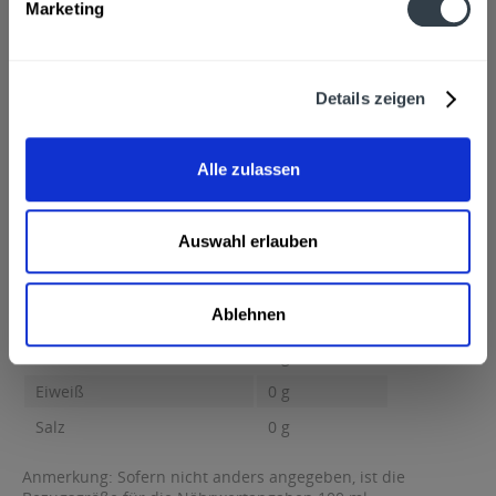
Marketing
Austria
Alkoholgehalt
5,2% vol
mehr
Details zeigen
5,2% vol
Nährwertangaben
Brennwert 44 kcal / 184 kJ Fett 0 g davon gesättigte Fettsäuren
Alle zulassen
0 g Kohlenhydrate...
mehr
Brennwert
44 kcal / 184 kJ
Auswahl erlauben
Fett
0 g
davon gesättigte Fettsäuren
0 g
Ablehnen
Kohlenhydrate
3 g
davon Zucker
1 g
Eiweiß
0 g
Salz
0 g
Anmerkung: Sofern nicht anders angegeben, ist die