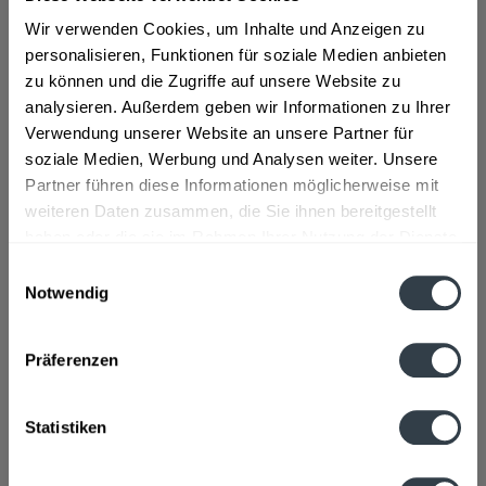
Schlagturn, Stans
,
Schlitters
,
Schlitters, Strass im Zillertal
,
Schwaz
,
Wattens
,
Weer
Wir verwenden Cookies, um Inhalte und Anzeigen zu
personalisieren, Funktionen für soziale Medien anbieten
Beschreibung
zu können und die Zugriffe auf unsere Website zu
mehr
analysieren. Außerdem geben wir Informationen zu Ihrer
"Gösser Märzen Blade 8l"
Verwendung unserer Website an unsere Partner für
soziale Medien, Werbung und Analysen weiter. Unsere
Flaschengröße:
0,2 - 0,33 l
Partner führen diese Informationen möglicherweise mit
Fragen zum Artikel?
weiteren Daten zusammen, die Sie ihnen bereitgestellt
Weitere Artikel von Gösser
haben oder die sie im Rahmen Ihrer Nutzung der Dienste
Zutaten und Allergene
gesammelt haben.
Einwilligungsauswahl
Wasser, GERSTENMALZ, Hopfen, Hopfenextrakt
mehr
Notwendig
Wasser, GERSTENMALZ, Hopfen, Hopfenextrakt
Datenschutzbestimmungen
Anmerkung: Sofern Allergene vorhanden sind, sind diese
Präferenzen
mittels Großbuchstaben besonders hervorgehoben
Hersteller
Statistiken
Brau Union Österreich AG, Poschacherstraße 35, 4020 Linz,
Austria
mehr
Brau Union Österreich AG, Poschacherstraße 35, 4020 Linz,