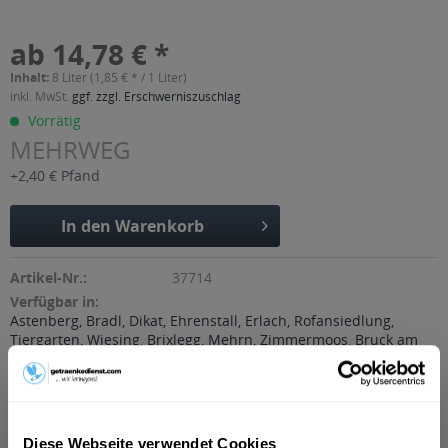
ab 14,78 € *
Inhalt:
8 Liter (1,85 € * / 1 Liter)
inkl. MwSt.
ggf. zzgl. Erschwerniszuschlag
Vorrätig
MEHRWEG
+2,40 € Pfand
In den
Warenkorb
Artikel-Nr.:
37714
Verfügbar in:
Astenberg, Bradl, Dikat, Ehrenstall, Erlach, Rofansiedlung,
Tiergarten, Wiesing
,
Brixlegg, Mehrn, Zimmermoos
,
Bruck am
Ziller, Bruckerberg, Imming, Reith im Alpbachtal
,
Buch
,
Fiecht,
Vomp, Vomperbach, Vomperberg
,
Fischl, Jenbach, Strass im
Zillertal, Tratzberg
,
Fritzens
,
Fügen, Gagering, Kapfing,
Kleinboden, Schlitters
,
Hygna, Reith im Alpbachtal, Scheffach
,
Kolsass
,
Kolsassberg
,
Mariatal, Voldöpp
,
Münster
,
Pill
,
Diese Webseite verwendet Cookies