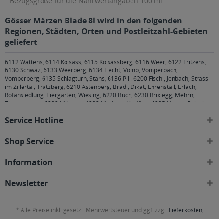
Bezugsgröße für die Nährwertangaben 100 ml
Gösser Märzen Blade 8l wird in den folgenden
Regionen, Städten, Orten und Postleitzahl-Gebieten
geliefert
6112 Wattens
,
6114 Kolsass
,
6115 Kolsassberg
,
6116 Weer
,
6122 Fritzens
,
6130 Schwaz
,
6133 Weerberg
,
6134 Fiecht, Vomp, Vomperbach,
Vomperberg
,
6135 Schlagturn, Stans
,
6136 Pill
,
6200 Fischl, Jenbach, Strass
im Zillertal, Tratzberg
,
6210 Astenberg, Bradl, Dikat, Ehrenstall, Erlach,
Rofansiedlung, Tiergarten, Wiesing
,
6220 Buch
,
6230 Brixlegg, Mehrn,
Zimmermoos
,
6232 Münster
,
6233 Mariatal, Voldöpp
,
6235 Hygna, Reith im
Alpbachtal, Scheffach
,
6260 Bruck am Ziller, Bruckerberg, Imming, Reith im
Service Hotline
Alpbachtal
,
6261 Schlitters, Strass im Zillertal
,
6262 Schlitters
,
6263 Fügen,
Gagering, Kapfing, Kleinboden, Schlitters
Shop Service
Information
Newsletter
* Alle Preise inkl. gesetzl. Mehrwertsteuer und ggf. zzgl.
Lieferkosten
,