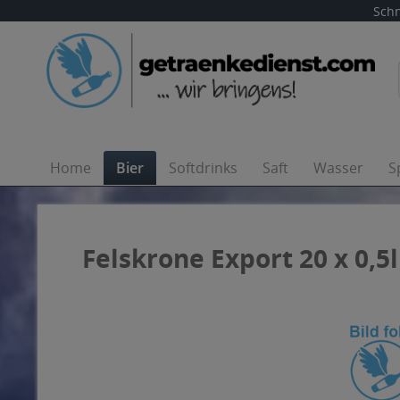
Schn
Home
Bier
Softdrinks
Saft
Wasser
S
Felskrone Export 20 x 0,5l