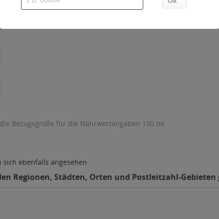
 die Bezugsgröße für die Nährwertangaben 100 ml
sich ebenfalls angesehen
nden Regionen, Städten, Orten und Postleitzahl-Gebieten 