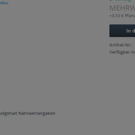
MEHR
+3,10 € Pfan
In 
Artikel-Nr.:
Verfügbar in
holgehalt
Nährwertangaben