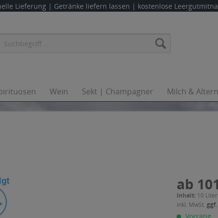
elle Lieferung |
Getränke liefern lassen
| kostenlose Leergutmit
pirituosen
Wein
Sekt | Champagner
Milch & Alter
ab 101
Inhalt:
10 Liter
inkl. MwSt.
ggf.
Vorrätig