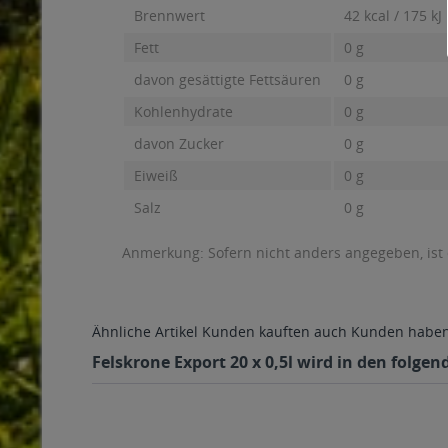
Brennwert
42 kcal / 175 kJ
Fett
0 g
davon gesättigte Fettsäuren
0 g
Kohlenhydrate
0 g
davon Zucker
0 g
Eiweiß
0 g
Salz
0 g
Anmerkung: Sofern nicht anders angegeben, ist
Ähnliche Artikel
Kunden kauften auch
Kunden haben 
Felskrone Export 20 x 0,5l wird in den folge