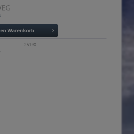
WEG
d
den
Warenkorb
25190
: