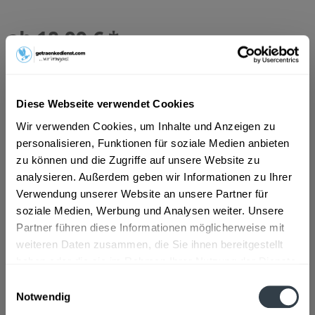
ab 18,99 € *
Inhalt:
7.92 Liter (2,40 € * / 1 Liter)
inkl. MwSt.
ggf. zzgl. Erschwerniszuschlag
Vorrätig
MEHRWEG
Diese Webseite verwendet Cookies
+3,42 € Pfand
Wir verwenden Cookies, um Inhalte und Anzeigen zu
personalisieren, Funktionen für soziale Medien anbieten
In den
Warenkorb
zu können und die Zugriffe auf unsere Website zu
analysieren. Außerdem geben wir Informationen zu Ihrer
Verwendung unserer Website an unsere Partner für
Artikel-Nr.:
14369
soziale Medien, Werbung und Analysen weiter. Unsere
Verfügbar in:
Partner führen diese Informationen möglicherweise mit
weiteren Daten zusammen, die Sie ihnen bereitgestellt
Beschreibung
haben oder die sie im Rahmen Ihrer Nutzung der Dienste
mehr
gesammelt haben.
Einwilligungsauswahl
Notwendig
Zutaten und Allergene
Datenschutzbestimmungen