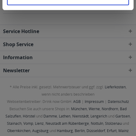
den folgenden Regionen, Städten, Orten und
Postleitzahl-Gebieten geliefert
Service Hotline
Shop Service
Information
Newsletter
* Alle Preise inkl. gesetzl. Mehrwertsteuer und ggf. zzgl.
Lieferkosten
,
wenn nicht anders beschrieben
Webseitenbetreiber: Drink now GmbH:
AGB
|
Impressum
|
Datenschutz
Besuchen Sie auch unsere Shops in:
München
,
Werne
,
Nordhorn
,
Bad
Salzuflen
,
Hörstel
und
Damme
,
Lathen
,
Nienstädt
,
Lengerich
und
Garbsen
,
Stainach
,
Vomp
,
Lienz
,
Neustadt am Rübenberge
,
Nottuln
,
Stolzenau
und
Obernkirchen
,
Augsburg
und
Hamburg
,
Berlin
,
Düsseldorf
,
Erfurt
,
Mainz