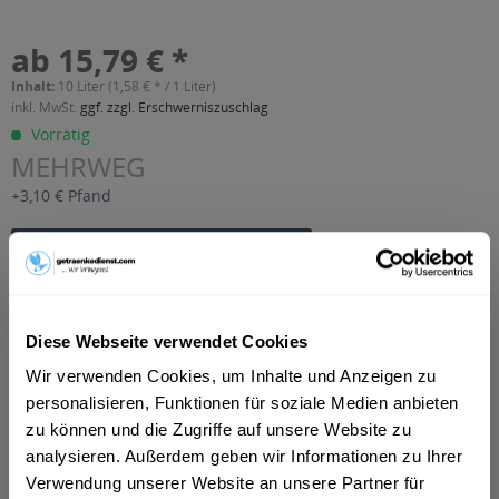
ab 15,79 € *
Inhalt:
10 Liter (1,58 € * / 1 Liter)
inkl. MwSt.
ggf. zzgl. Erschwerniszuschlag
Vorrätig
MEHRWEG
+3,10 € Pfand
In den
Warenkorb
Artikel-Nr.:
27494
Verfügbar in:
Diese Webseite verwendet Cookies
Wir verwenden Cookies, um Inhalte und Anzeigen zu
Beschreibung
mehr
personalisieren, Funktionen für soziale Medien anbieten
zu können und die Zugriffe auf unsere Website zu
"Hofmühl Märzen Gold 20 x 0,5l"
analysieren. Außerdem geben wir Informationen zu Ihrer
Verwendung unserer Website an unsere Partner für