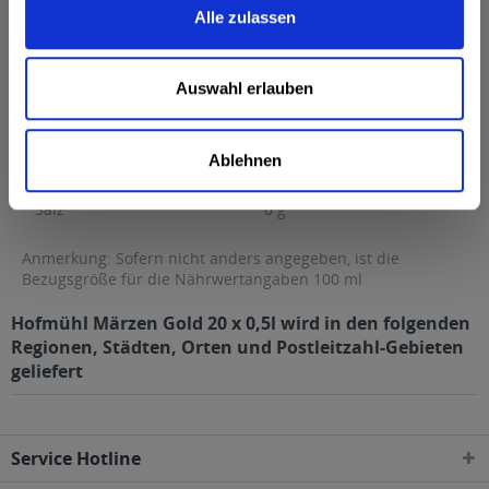
Alle zulassen
Fett
0 g
davon gesättigte Fettsäuren
0 g
Auswahl erlauben
Kohlenhydrate
0 g
davon Zucker
0 g
Ablehnen
Eiweiß
0 g
Salz
0 g
Anmerkung: Sofern nicht anders angegeben, ist die
Bezugsgröße für die Nährwertangaben 100 ml
Hofmühl Märzen Gold 20 x 0,5l wird in den folgenden
Regionen, Städten, Orten und Postleitzahl-Gebieten
geliefert
Service Hotline