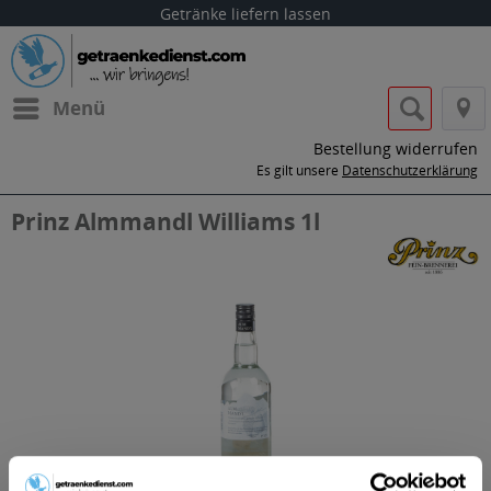
Getränke liefern lassen
Menü
Bestellung widerrufen
Es gilt unsere
Datenschutzerklärung
Prinz Almmandl Williams 1l