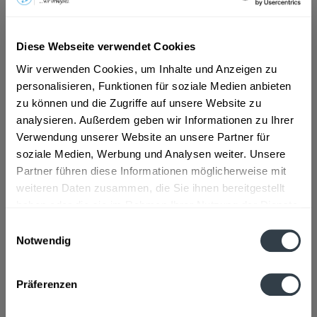
ab 15,47 € *
Diese Webseite verwendet Cookies
Inhalt:
1 Liter
inkl. MwSt.
ggf. zzgl. Erschwerniszuschlag
Wir verwenden Cookies, um Inhalte und Anzeigen zu
Vorrätig
personalisieren, Funktionen für soziale Medien anbieten
zu können und die Zugriffe auf unsere Website zu
analysieren. Außerdem geben wir Informationen zu Ihrer
In den
Warenkorb
Verwendung unserer Website an unsere Partner für
soziale Medien, Werbung und Analysen weiter. Unsere
Artikel-Nr.:
37898
Partner führen diese Informationen möglicherweise mit
Verfügbar in:
weiteren Daten zusammen, die Sie ihnen bereitgestellt
Beschreibung
haben oder die sie im Rahmen Ihrer Nutzung der Dienste
mehr
gesammelt haben.
Einwilligungsauswahl
Notwendig
"Prinz Almmandl Williams 1l"
Datenschutzbestimmungen
Geschmacksrichtung:
Birne
Präferenzen
Material:
Glas - Einweg
Flaschengröße:
1 - 1,5 l