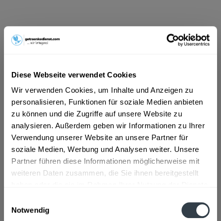
ab 20,49 € *
Inhalt:
10 Liter (2,05 € * / 1 Liter)
inkl. MwSt.
ggf. zzgl. Erschwerniszuschlag
Vorrätig
Diese Webseite verwendet Cookies
MEHRWEG
Wir verwenden Cookies, um Inhalte und Anzeigen zu
+4,50 € Pfand
personalisieren, Funktionen für soziale Medien anbieten
zu können und die Zugriffe auf unsere Website zu
In den
Warenkorb
analysieren. Außerdem geben wir Informationen zu Ihrer
Verwendung unserer Website an unsere Partner für
Artikel-Nr.:
33909
soziale Medien, Werbung und Analysen weiter. Unsere
Verfügbar in:
Partner führen diese Informationen möglicherweise mit
weiteren Daten zusammen, die Sie ihnen bereitgestellt
Beschreibung
haben oder die sie im Rahmen Ihrer Nutzung der Dienste
mehr
gesammelt haben.
Einwilligungsauswahl
"Stuttgarter Hofbräu Bügel-Spezial Märzen
Notwendig
20 x 0,5l"
Datenschutzbestimmungen