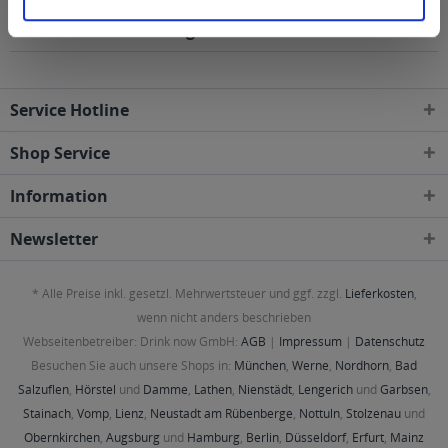
wird in den folgenden Regionen, Städten, Orten und
Postleitzahl-Gebieten geliefert
Service Hotline
Shop Service
Information
Newsletter
* Alle Preise inkl. gesetzl. Mehrwertsteuer und ggf. zzgl.
Lieferkosten
,
wenn nicht anders beschrieben
Webseitenbetreiber: Drink now GmbH:
AGB
|
Impressum
|
Datenschutz
Besuchen Sie auch unsere Shops in:
München
,
Werne
,
Nordhorn
,
Bad
Salzuflen
,
Hörstel
und
Damme
,
Lathen
,
Nienstädt
,
Lengerich
und
Garbsen
,
Stainach
,
Vomp
,
Lienz
,
Neustadt am Rübenberge
,
Nottuln
,
Stolzenau
und
Obernkirchen
,
Augsburg
und
Hamburg
,
Berlin
,
Düsseldorf
,
Erfurt
,
Mainz