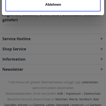
Ablehnen
Waidbauer Export 20 x 0,5l wird in den folgenden
Regionen, Städten, Orten und Postleitzahl-Gebieten
geliefert
Service Hotline
Shop Service
Information
Newsletter
* Alle Preise inkl. gesetzl. Mehrwertsteuer und ggf. zzgl.
Lieferkosten
,
wenn nicht anders beschrieben
Webseitenbetreiber: Drink now GmbH:
AGB
|
Impressum
|
Datenschutz
Besuchen Sie auch unsere Shops in:
München
,
Werne
,
Nordhorn
,
Bad
Salzuflen
,
Hörstel
und
Damme
,
Lathen
,
Nienstädt
,
Lengerich
und
Garbsen
,