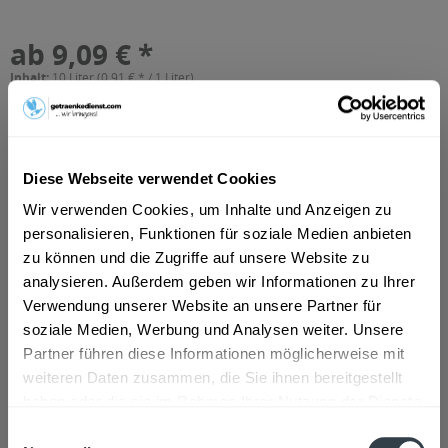
ab 9,09 € *
Inhalt:
10 Liter (0,91 € * / 1 Liter)
inkl. MwSt.
ggf. zzgl. Erschwerniszuschlag
Vorrätig
MEHRWEG
+3,10 € Pfand
Diese Webseite verwendet Cookies
Wir verwenden Cookies, um Inhalte und Anzeigen zu
In den
Warenkorb
personalisieren, Funktionen für soziale Medien anbieten
zu können und die Zugriffe auf unsere Website zu
Artikel-Nr.:
34576
analysieren. Außerdem geben wir Informationen zu Ihrer
Verfügbar in:
Verwendung unserer Website an unsere Partner für
soziale Medien, Werbung und Analysen weiter. Unsere
Beschreibung
Partner führen diese Informationen möglicherweise mit
weiteren Daten zusammen, die Sie ihnen bereitgestellt
mehr
haben oder die sie im Rahmen Ihrer Nutzung der Dienste
gesammelt haben.
Zutaten und Allergene
Einwilligungsauswahl