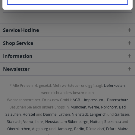
Postleitzahl-Gebieten geliefert
Service Hotline
Shop Service
Information
Newsletter
* Alle Preise inkl. gesetzl. Mehrwertsteuer und ggf. zzgl.
Lieferkosten
,
wenn nicht anders beschrieben
Webseitenbetreiber: Drink now GmbH:
AGB
|
Impressum
|
Datenschutz
Besuchen Sie auch unsere Shops in:
München
,
Werne
,
Nordhorn
,
Bad
Salzuflen
,
Hörstel
und
Damme
,
Lathen
,
Nienstädt
,
Lengerich
und
Garbsen
,
Stainach
,
Vomp
,
Lienz
,
Neustadt am Rübenberge
,
Nottuln
,
Stolzenau
und
Obernkirchen
,
Augsburg
und
Hamburg
,
Berlin
,
Düsseldorf
,
Erfurt
,
Mainz