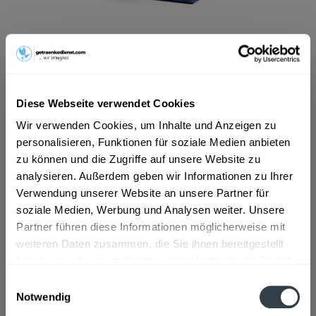
ab 18,99 € *
Inhalt:
7.92 Liter (2,40 € * / 1 Liter)
inkl. MwSt.
ggf. zzgl. Erschwerniszuschlag
Vorrätig
Diese Webseite verwendet Cookies
Wir verwenden Cookies, um Inhalte und Anzeigen zu
In den
Warenkorb
personalisieren, Funktionen für soziale Medien anbieten
zu können und die Zugriffe auf unsere Website zu
Artikel-Nr.:
36282
analysieren. Außerdem geben wir Informationen zu Ihrer
Verfügbar in:
Verwendung unserer Website an unsere Partner für
soziale Medien, Werbung und Analysen weiter. Unsere
Beschreibung
Partner führen diese Informationen möglicherweise mit
weiteren Daten zusammen, die Sie ihnen bereitgestellt
mehr
haben oder die sie im Rahmen Ihrer Nutzung der Dienste
gesammelt haben.
Zutaten und Allergene
Einwilligungsauswahl
Notwendig
Hellbier (Wasser, GESRTENMALZ, Hopfen), Zitronenlimonade
Datenschutzbestimmungen