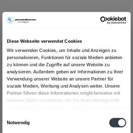
ab 30,89 € *
Inhalt:
15 Liter (2,06 € * / 1 Liter)
inkl. MwSt.
ggf. zzgl. Erschwerniszuschlag
Vorrätig
Diese Webseite verwendet Cookies
MEHRWEG
Wir verwenden Cookies, um Inhalte und Anzeigen zu
+35,70 € Pfand
personalisieren, Funktionen für soziale Medien anbieten
zu können und die Zugriffe auf unsere Website zu
In den
Warenkorb
analysieren. Außerdem geben wir Informationen zu Ihrer
Verwendung unserer Website an unsere Partner für
Artikel-Nr.:
34838
soziale Medien, Werbung und Analysen weiter. Unsere
Verfügbar in:
Partner führen diese Informationen möglicherweise mit
weiteren Daten zusammen, die Sie ihnen bereitgestellt
Beschreibung
mehr
haben oder die sie im Rahmen Ihrer Nutzung der Dienste
gesammelt haben.
Einwilligungsauswahl
"Wettelsheimer Märzen 15l"
Notwendig
Flaschengröße:
> 6 l
Datenschutzbestimmungen