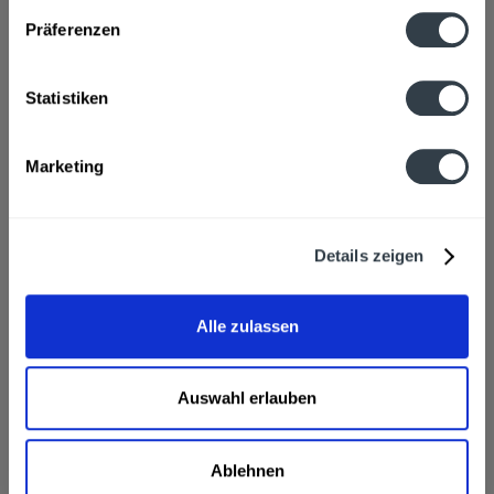
Fragen zum Artikel?
Präferenzen
Weitere Artikel von Wettelsheimer
Zutaten und Allergene
Statistiken
Brauwasser, GERSTENMALZ, Hopfen
mehr
Brauwasser, GERSTENMALZ, Hopfen
Marketing
Anmerkung: Sofern Allergene vorhanden sind, sind diese
mittels Großbuchstaben besonders hervorgehoben
Hersteller
Wettelsheimer Bier, An Der Rohrach 17, Treuchtlingen-
Details zeigen
Wettelsheim
mehr
Wettelsheimer Bier, An Der Rohrach 17, Treuchtlingen-
Wettelsheim
Alle zulassen
Alkoholgehalt
5,5% vol
mehr
Auswahl erlauben
5,5% vol
Wettelsheimer Märzen 15l wird in den folgenden
Ablehnen
Regionen, Städten, Orten und Postleitzahl-Gebieten