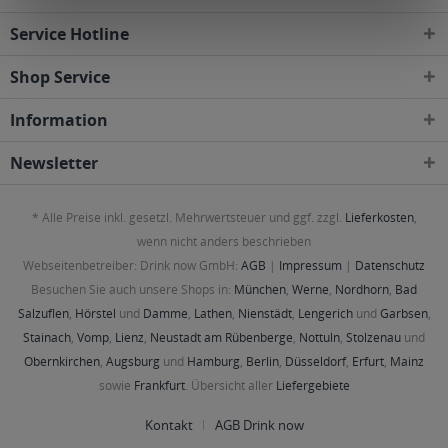
Service Hotline
Shop Service
Information
Newsletter
* Alle Preise inkl. gesetzl. Mehrwertsteuer und ggf. zzgl.
Lieferkosten
,
wenn nicht anders beschrieben
Webseitenbetreiber: Drink now GmbH:
AGB
|
Impressum
|
Datenschutz
Besuchen Sie auch unsere Shops in:
München
,
Werne
,
Nordhorn
,
Bad
Salzuflen
,
Hörstel
und
Damme
,
Lathen
,
Nienstädt
,
Lengerich
und
Garbsen
,
Stainach
,
Vomp
,
Lienz
,
Neustadt am Rübenberge
,
Nottuln
,
Stolzenau
und
Obernkirchen
,
Augsburg
und
Hamburg
,
Berlin
,
Düsseldorf
,
Erfurt
,
Mainz
sowie
Frankfurt
. Übersicht aller
Liefergebiete
Kontakt
AGB Drink now