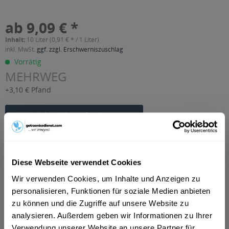
ab 9,09 € *
Inhalt:
10 Liter (0,91 € * / 1 Liter)
inkl. MwSt.
ggf. zzgl. Erschwerniszuschlag
Vorrätig
MEHRWEG
+3,10 € Pfand
In den
Warenkorb
Artikel-Nr.:
34577
Verfügbar in:
Diese Webseite verwendet Cookies
Beschreibung
Wir verwenden Cookies, um Inhalte und Anzeigen zu
mehr
personalisieren, Funktionen für soziale Medien anbieten
zu können und die Zugriffe auf unsere Website zu
"Waidbauer Pils 20 x 0,5l"
analysieren. Außerdem geben wir Informationen zu Ihrer
Flaschengröße:
0,5 l
Verwendung unserer Website an unsere Partner für