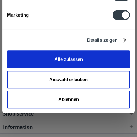
Alkoholgehalt
Marketing
35,0% vol
mehr
Ähnliche Artikel
Details zeigen
Kunden haben sich ebenfalls angesehen
Alle zulassen
Bauer Zirbenzauber 1l wird in den folgenden
Regionen, Städten, Orten und Postleitzahl-Gebieten
geliefert
Auswahl erlauben
Ablehnen
Service Hotline
Shop Service
Information