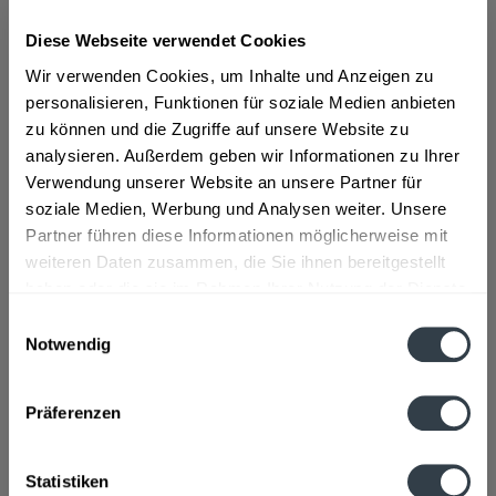
Diese Webseite verwendet Cookies
ab 17,34 € *
Wir verwenden Cookies, um Inhalte und Anzeigen zu
Inhalt:
1 Liter
personalisieren, Funktionen für soziale Medien anbieten
inkl. MwSt.
ggf. zzgl. Erschwerniszuschlag
zu können und die Zugriffe auf unsere Website zu
Vorrätig
analysieren. Außerdem geben wir Informationen zu Ihrer
Verwendung unserer Website an unsere Partner für
In den
Warenkorb
soziale Medien, Werbung und Analysen weiter. Unsere
Partner führen diese Informationen möglicherweise mit
Artikel-Nr.:
37073
weiteren Daten zusammen, die Sie ihnen bereitgestellt
Verfügbar in:
haben oder die sie im Rahmen Ihrer Nutzung der Dienste
gesammelt haben.
Einwilligungsauswahl
Beschreibung
Notwendig
mehr
Datenschutzbestimmungen
Präferenzen
Hersteller
Bauer Fruchtsaft GmbH, Am Brunnenpark 5-6, 04924 Bad
Liebenwerda, Telefon: 035341-49890
mehr
Statistiken