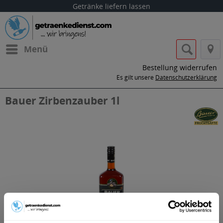
Getränke liefern lassen
Menü
Bestellung widerrufen
Es gilt unsere
Datenschutzerklärung
Bauer Zirbenzauber 1l