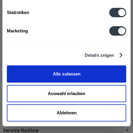
Wasser, GERSTENMALZ, Hopfen
mehr
Statistiken
Hersteller
Graf Arco Brauerei, Hauptstraße 14, Eichendorf-Adldorf
Marketing
mehr
Alkoholgehalt
Details zeigen
4,8% vol
mehr
Ähnliche Artikel
Alle zulassen
Kunden haben sich ebenfalls angesehen
Auswahl erlauben
Graf Arco Helles 20l wird in den folgenden Regionen,
Städten, Orten und Postleitzahl-Gebieten geliefert
Ablehnen
Service Hotline