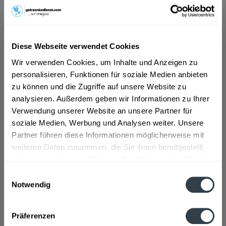
ab 43,29 € *
Inhalt:
20 Liter (2,17 € * / 1 Liter)
Diese Webseite verwendet Cookies
inkl. MwSt.
ggf. zzgl. Erschwerniszuschlag
Vorrätig
Wir verwenden Cookies, um Inhalte und Anzeigen zu
MEHRWEG
personalisieren, Funktionen für soziale Medien anbieten
zu können und die Zugriffe auf unsere Website zu
+25,00 € Pfand
analysieren. Außerdem geben wir Informationen zu Ihrer
Verwendung unserer Website an unsere Partner für
In den
Warenkorb
soziale Medien, Werbung und Analysen weiter. Unsere
Partner führen diese Informationen möglicherweise mit
Artikel-Nr.:
26242
weiteren Daten zusammen, die Sie ihnen bereitgestellt
Verfügbar in:
haben oder die sie im Rahmen Ihrer Nutzung der Dienste
gesammelt haben.
Einwilligungsauswahl
Beschreibung
Notwendig
mehr
Datenschutzbestimmungen
Präferenzen
Zutaten und Allergene